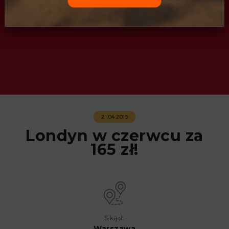
21.04.2019
Londyn w czerwcu za
165 zł!
Skąd:
Warszawa