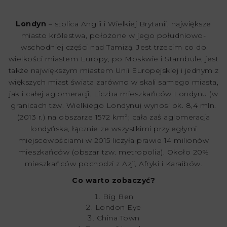
Londyn
– stolica Anglii i Wielkiej Brytanii, największe
miasto królestwa, położone w jego południowo-
wschodniej części nad Tamizą. Jest trzecim co do
wielkości miastem Europy, po Moskwie i Stambule; jest
także największym miastem Unii Europejskiej i jednym z
większych miast świata zarówno w skali samego miasta,
jak i całej aglomeracji. Liczba mieszkańców Londynu (w
granicach tzw. Wielkiego Londynu) wynosi ok. 8,4 mln.
(2013 r.) na obszarze 1572 km²; cała zaś aglomeracja
londyńska, łącznie ze wszystkimi przyległymi
miejscowościami w 2015 liczyła prawie 14 milionów
mieszkańców (obszar tzw. metropolia). Około 20%
mieszkańców pochodzi z Azji, Afryki i Karaibów.
Co warto zobaczyć?
Big Ben
London Eye
China Town