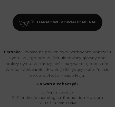
DARMOWE POWIADOMIENIA
Larnaka
– miasto na południowo-wschodnim wybrzeżu
Cypru. W jego pobliżu jest ulokowany główny port
lotniczy Cypru. W starożytności nazywało się ono Kition.
W roku 2008 zamieszkiwało je 52 tysięcy osób. Trzecie
co do wielkości miasto kraju.
Co warto zobaczyć?
Agios Lazaros
Pierides Archaeological Foundation Museum
Hala Sultan Tekke
Larnaca Fort
Kamares Aqueduct