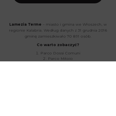
Lamezia Terme
– miasto i gmina we Włoszech, w
regionie Kalabria. Według danych z 31 grudnia 2016
gminę zamieszkiwało 70 891 osób.
Co warto zobaczyć?
Parco Dossi Comuni
Parco Mitoio
Tropea
Capo Vaticano
Norman Castle