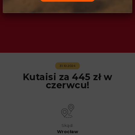
31.10.2024
Kutaisi za 445 zł w
czerwcu!
Skąd:
Wrocław