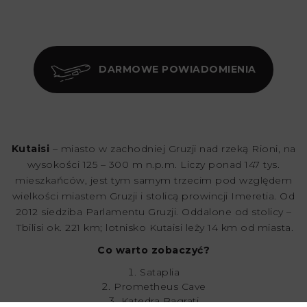
DARMOWE POWIADOMIENIA
Kutaisi
– miasto w zachodniej Gruzji nad rzeką Rioni, na
wysokości 125 – 300 m n.p.m. Liczy ponad 147 tys.
mieszkańców, jest tym samym trzecim pod względem
wielkości miastem Gruzji i stolicą prowincji Imeretia. Od
2012 siedziba Parlamentu Gruzji. Oddalone od stolicy –
Tbilisi ok. 221 km; lotnisko Kutaisi leży 14 km od miasta.
Co warto zobaczyć?
Sataplia
Prometheus Cave
Katedra Bagrati