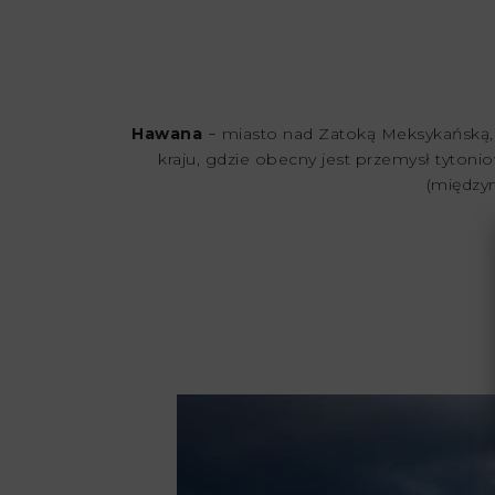
Hawana
− miasto nad Zatoką Meksykańską, s
kraju, gdzie obecny jest przemysł tytoni
(międzyn