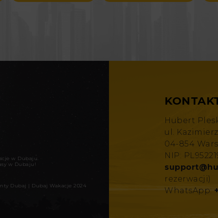
KONTAK
Hubert Ples
ul. Kazimier
04-854 War
NIP: PL9522
kacje w Dubaju
.
asy w Dubaju!
support@hu
rezerwacji)
nty Dubaj
|
Dubaj Wakacje 2024
WhatsApp: