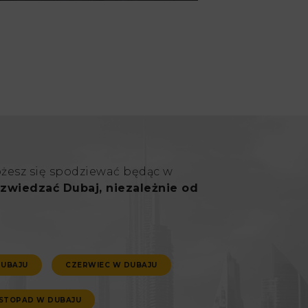
ożesz się spodziewać będąc w
zwiedzać Dubaj, niezależnie od
DUBAJU
CZERWIEC W DUBAJU
ISTOPAD W DUBAJU