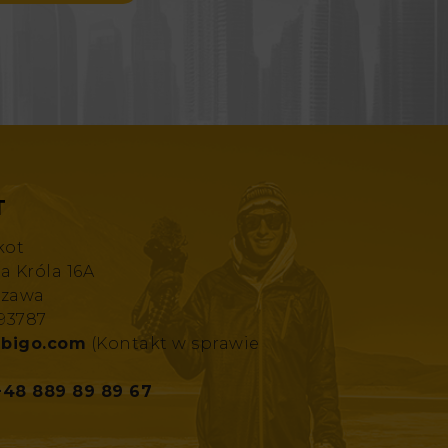
T
kot
za Króla 16A
szawa
193787
bigo.com
(Kontakt w sprawie
+48 889 89 89 67