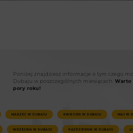
Poniżej znajdziesz informacje o tym czego m
Dubaju w poszczególnych miesiącach.
Warto 
pory roku!
MARZEC W DUBAJU
KWIECIEŃ W DUBAJU
MAJ W 
WRZESIEŃ W DUBAJU
PAŹDZIERNIK W DUBAJU
L