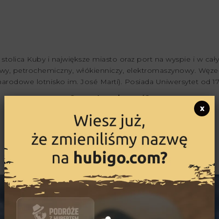
tolica Kuby i największe miasto oraz port na wyspie i w c
owy, petrochemiczny, włókienniczy, elektromaszynowy. Węzeł 
arodowe lotnisko im. José Martí). Posiada Uniwersytet od 1
Co warto zobaczyć?
x
Old Havana
Fusterlandia
Plaza Vieja
El Morro
El Capitolio