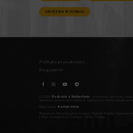
GRUDZIEŃ W DUBAJU
Polityka prywatności
Regulamin
©
2026
Podróże z Hubertem
- promocje lotnicze i wa
Wszelkie prawa zastrzeżone.
Zaplanuj z nami swoje wcz
Realizacja:
Kompromix
Wycieczki fakultatywne Dubaj
|
Hotele Dubaj
|
Apartame
|
Plan zwiedzania Dubaju
|
Safari Dubaj