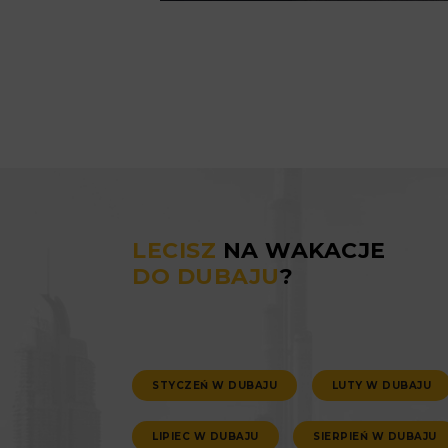
LECISZ
NA WAKACJE
DO DUBAJU
?
STYCZEŃ W DUBAJU
LUTY W DUBAJU
LIPIEC W DUBAJU
SIERPIEŃ W DUBAJU