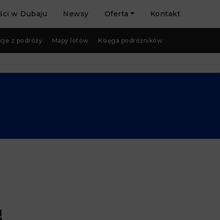
ci w Dubaju
Newsy
Oferta
Kontakt
cje z podróży
Mapy lotów
Księga podróżników
!