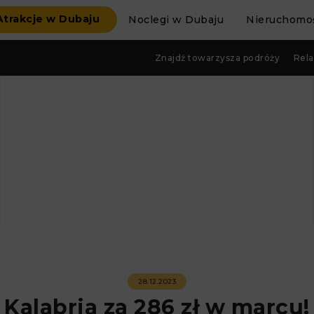
Atrakcje w Dubaju
Noclegi w Dubaju
Nieruchomoś
Znajdź towarzysza podróży
Rela
28.12.2023
Kalabria za 286 zł w marcu!