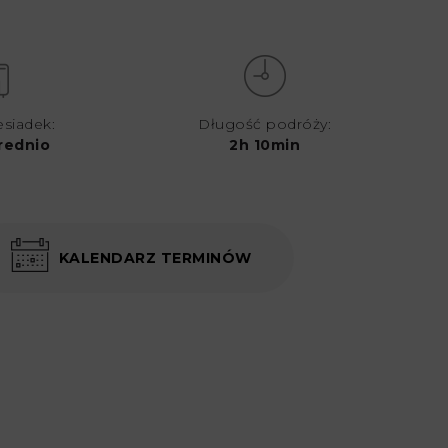
esiadek:
Długość podróży:
rednio
2h 10min
KALENDARZ TERMINÓW