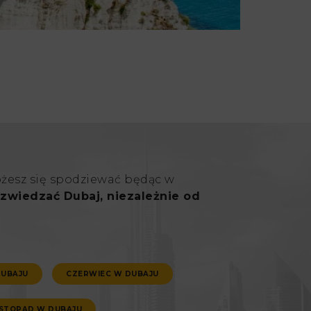
ożesz się spodziewać będąc w
zwiedzać Dubaj, niezależnie od
DUBAJU
CZERWIEC W DUBAJU
ISTOPAD W DUBAJU