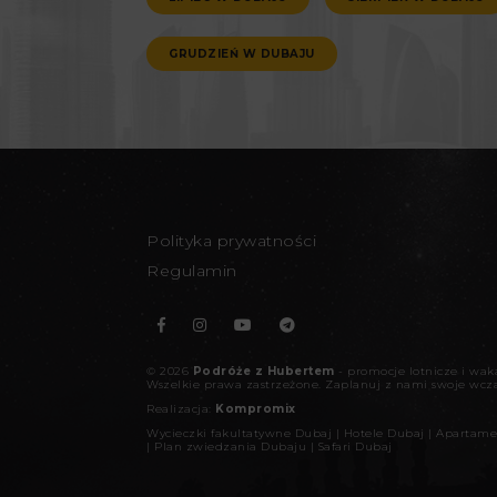
GRUDZIEŃ W DUBAJU
Polityka prywatności
Regulamin
©
2026
Podróże z Hubertem
- promocje lotnicze i wa
Wszelkie prawa zastrzeżone.
Zaplanuj z nami swoje wcz
Realizacja:
Kompromix
Wycieczki fakultatywne Dubaj
|
Hotele Dubaj
|
Apartame
|
Plan zwiedzania Dubaju
|
Safari Dubaj