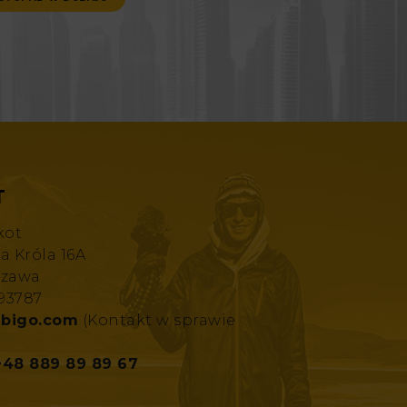
T
kot
za Króla 16A
szawa
193787
bigo.com
(Kontakt w sprawie
+48 889 89 89 67