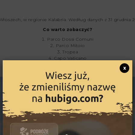
Włoszech, w regionie Kalabria. Według danych z 31 grudnia 
Co warto zobaczyć?
Parco Dossi Comuni
Parco Mitoio
Tropea
Capo Vaticano
Norman Castle
x