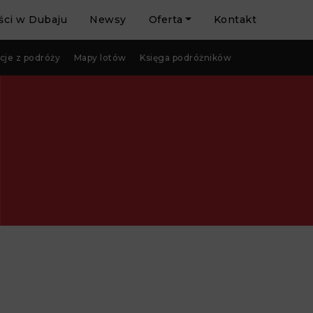
ci w Dubaju
Newsy
Oferta
Kontakt
cje z podróży
Mapy lotów
Księga podróżników