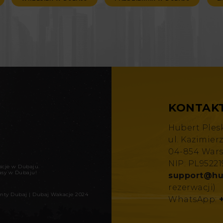
KONTAK
Hubert Ples
ul. Kazimier
04-854 War
NIP: PL9522
kacje w Dubaju
.
asy w Dubaju!
support@hu
rezerwacji)
nty Dubaj
|
Dubaj Wakacje 2024
WhatsApp: