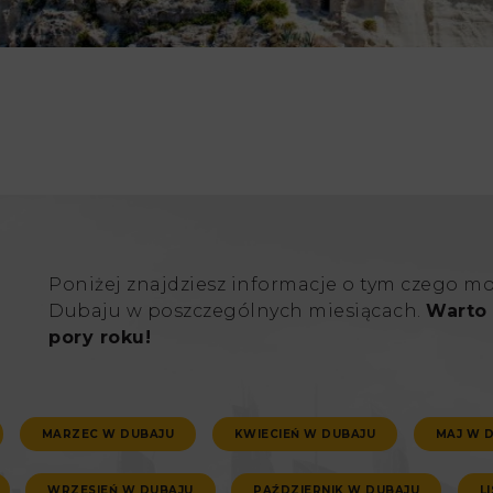
Poniżej znajdziesz informacje o tym czego m
Dubaju w poszczególnych miesiącach.
Warto 
pory roku!
MARZEC W DUBAJU
KWIECIEŃ W DUBAJU
MAJ W 
WRZESIEŃ W DUBAJU
PAŹDZIERNIK W DUBAJU
L