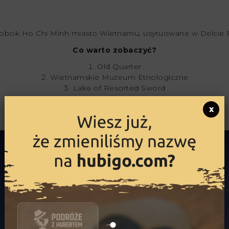
ze obok Ho Chi Minh miasto Wietnamu, usytuowane w Delcie R
Co warto zobaczyć?
Old Quarter
Wietnamskie Muzeum Etnologiczne
Lake of Resorted Sword
Więzienie Hoa Lo
x
Chua Tran Quoc