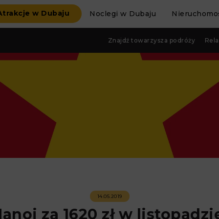
Atrakcje w Dubaju
Noclegi w Dubaju
Nieruchomoś
Znajdź towarzysza podróży
Rela
14.05.2019
anoi za 1620 zł w listopadzi