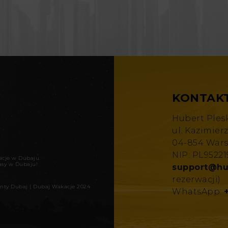
KONTAK
Hubert Ples
ul. Kazimier
04-854 War
NIP: PL9522
kacje w Dubaju
.
asy w Dubaju!
support@hu
rezerwacji)
nty Dubaj
|
Dubaj Wakacje 2024
WhatsApp: