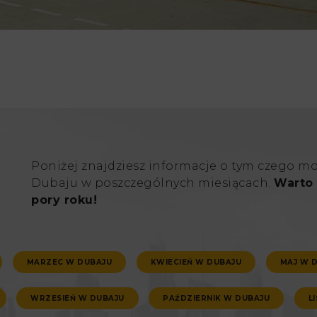
Poniżej znajdziesz informacje o tym czego m
Dubaju w poszczególnych miesiącach.
Warto 
pory roku!
MARZEC W DUBAJU
KWIECIEŃ W DUBAJU
MAJ W 
WRZESIEŃ W DUBAJU
PAŹDZIERNIK W DUBAJU
L