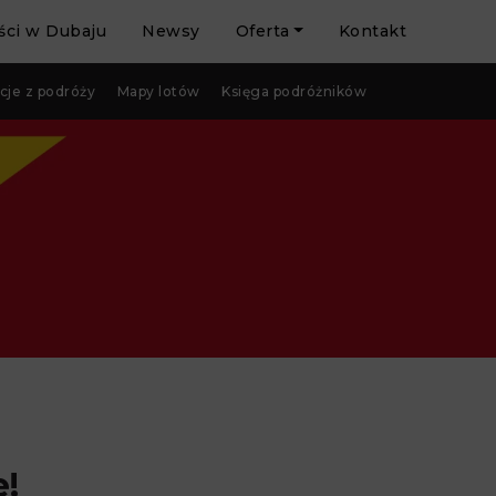
ci w Dubaju
Newsy
Oferta
Kontakt
cje z podróży
Mapy lotów
Księga podróżników
e!