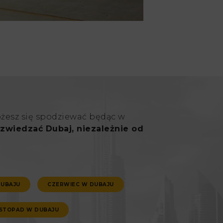
ożesz się spodziewać będąc w
zwiedzać Dubaj, niezależnie od
DUBAJU
CZERWIEC W DUBAJU
ISTOPAD W DUBAJU