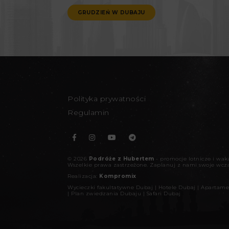
GRUDZIEŃ W DUBAJU
Polityka prywatności
Regulamin
©
2026
Podróże z Hubertem
- promocje lotnicze i wa
Wszelkie prawa zastrzeżone.
Zaplanuj z nami swoje wcz
Realizacja:
Kompromix
Wycieczki fakultatywne Dubaj
|
Hotele Dubaj
|
Apartame
|
Plan zwiedzania Dubaju
|
Safari Dubaj