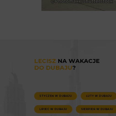
LECISZ
NA WAKACJE
DO DUBAJU
?
STYCZEŃ W DUBAJU
LUTY W DUBAJU
LIPIEC W DUBAJU
SIERPIEŃ W DUBAJU