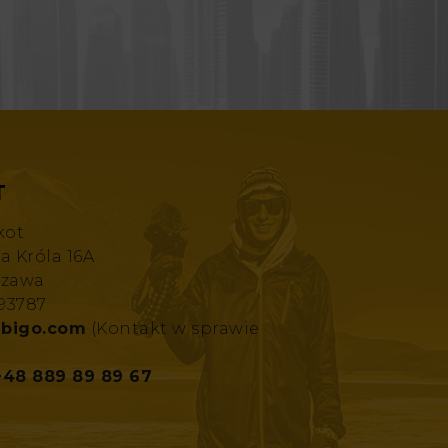
T
kot
za Króla 16A
szawa
193787
bigo.com
(Kontakt w sprawie
+48 889 89 89 67