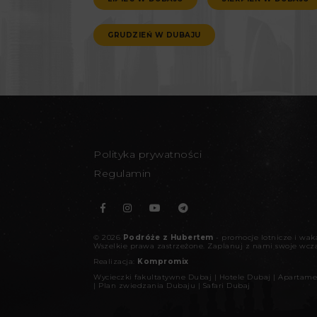
GRUDZIEŃ W DUBAJU
Polityka prywatności
Regulamin
©
2026
Podróże z Hubertem
- promocje lotnicze i wa
Wszelkie prawa zastrzeżone.
Zaplanuj z nami swoje wcz
Realizacja:
Kompromix
Wycieczki fakultatywne Dubaj
|
Hotele Dubaj
|
Apartame
|
Plan zwiedzania Dubaju
|
Safari Dubaj