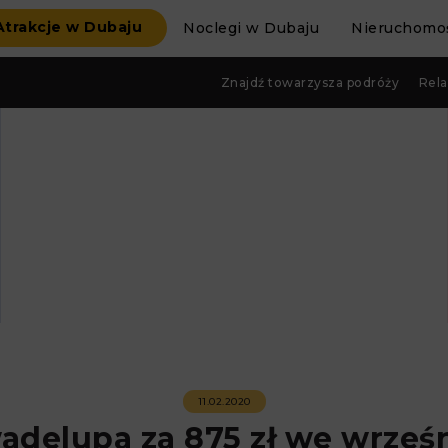
Atrakcje w Dubaju
Noclegi w Dubaju
Nieruchomoś
Znajdź towarzysza podróży
Rela
11.02.2020
adelupa za 875 zł we wrześn