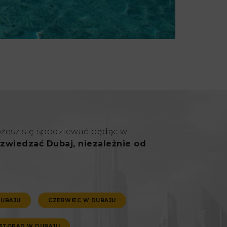
ożesz się spodziewać będąc w
zwiedzać Dubaj, niezależnie od
DUBAJU
CZERWIEC W DUBAJU
ISTOPAD W DUBAJU