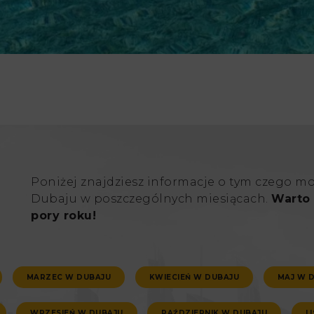
Poniżej znajdziesz informacje o tym czego m
Dubaju w poszczególnych miesiącach.
Warto 
pory roku!
MARZEC W DUBAJU
KWIECIEŃ W DUBAJU
MAJ W 
WRZESIEŃ W DUBAJU
PAŹDZIERNIK W DUBAJU
L