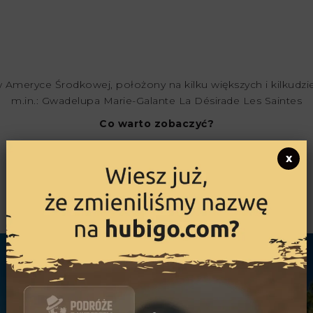
 Ameryce Środkowej, położony na kilku większych i kilkudz
m.in.: Gwadelupa Marie-Galante La Désirade Les Saintes
Co warto zobaczyć?
Les Saintes
x
Petite Terre
Pointe des Chateaux
Plaża Świętej Anny
Ilet Caret