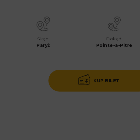
Skąd:
Dokąd:
Paryż
Pointe-a-Pitre
KUP BILET