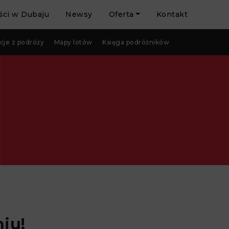
ci w Dubaju
Newsy
Oferta
Kontakt
cje z podróży
Mapy lotów
Księga podróżników
iu!