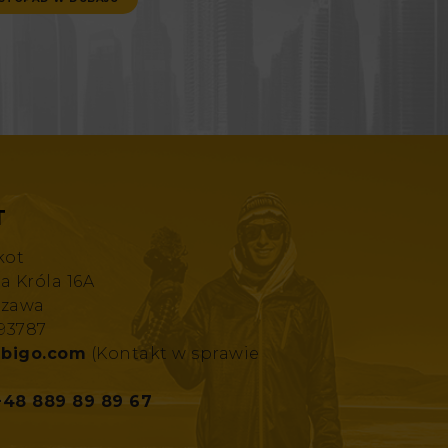
T
kot
za Króla 16A
szawa
193787
bigo.com
(Kontakt w sprawie
+48 889 89 89 67