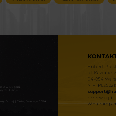
KONTAK
Hubert Ples
ul. Kazimier
04-854 War
NIP: PL9522
kacje w Dubaju
.
asy w Dubaju!
support@hu
rezerwacji)
nty Dubaj
|
Dubaj Wakacje 2024
WhatsApp: