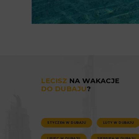
LECISZ
NA WAKACJE
DO DUBAJU
?
STYCZEŃ W DUBAJU
LUTY W DUBAJU
LIPIEC W DUBAJU
SIERPIEŃ W DUBAJU