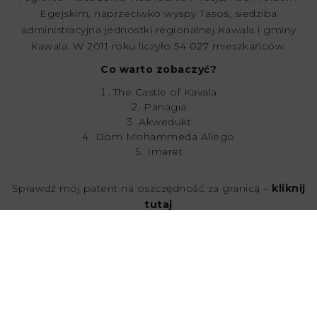
Egejskim, naprzeciwko wyspy Tasos, siedziba
administracyjna jednostki regionalnej Kawala i gminy
Kawala. W 2011 roku liczyło 54 027 mieszkańców.
Co warto zobaczyć?
The Castle of Kavala
Panagia
Akwedukt
Dom Mohammeda Aliego
Imaret
Sprawdź mój patent na oszczędność za granicą –
kliknij
tutaj