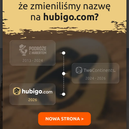
Co warto zobaczyć?
Brama Brandenburska w Berlinie
Katedra Berlińska
Bazylika Nuestra Señora del Pilar w Saragossie
Wielki Plac w Brukseli
Katedra w Mediolanie