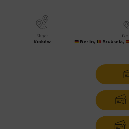
Skąd:
Do
Kraków
Berlin,
Bruksela,