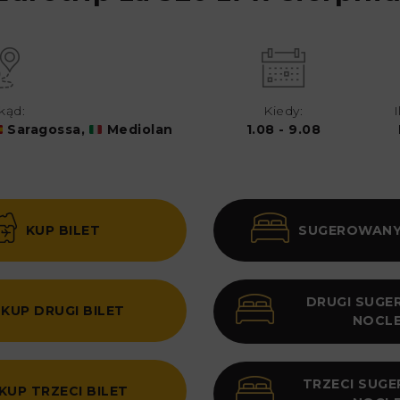
kąd:
Kiedy:
Saragossa,
Mediolan
1.08 - 9.08
KUP BILET
SUGEROWANY
DRUGI SUG
KUP DRUGI BILET
NOCL
TRZECI SUG
KUP TRZECI BILET