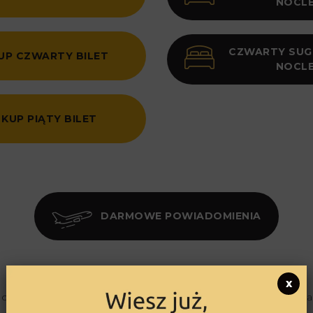
NOCL
CZWARTY SU
UP CZWARTY BILET
NOCL
KUP PIĄTY BILET
DARMOWE POWIADOMIENIA
x
odróży zwiedzisz 4 europejskie miasta: Berlin, Brukselę, Sar