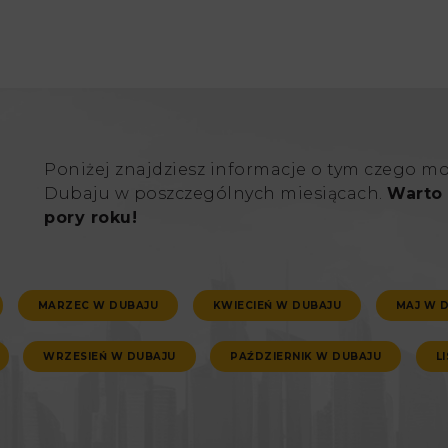
Poniżej znajdziesz informacje o tym czego m
Dubaju w poszczególnych miesiącach.
Warto 
pory roku!
MARZEC W DUBAJU
KWIECIEŃ W DUBAJU
MAJ W 
WRZESIEŃ W DUBAJU
PAŹDZIERNIK W DUBAJU
L