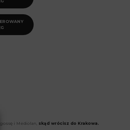
EG
GEROWANY
EG
agossę i Mediolan,
skąd wrócisz do Krakowa.