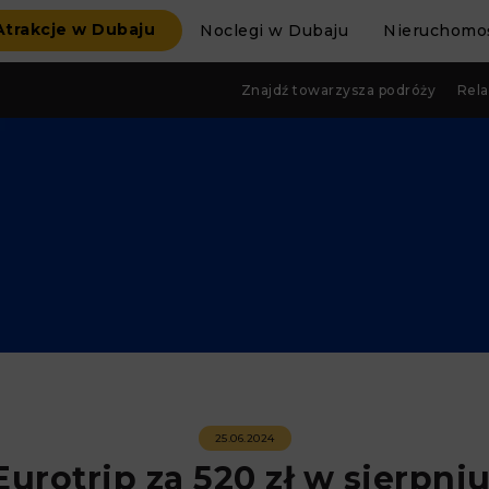
Atrakcje w Dubaju
Noclegi w Dubaju
Nieruchomoś
Znajdź towarzysza podróży
Rela
25.06.2024
Eurotrip za 520 zł w sierpniu