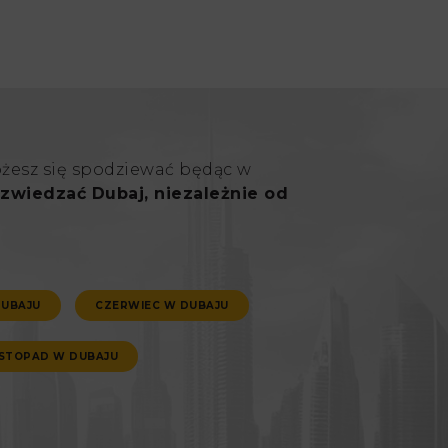
ożesz się spodziewać będąc w
zwiedzać Dubaj, niezależnie od
DUBAJU
CZERWIEC W DUBAJU
ISTOPAD W DUBAJU