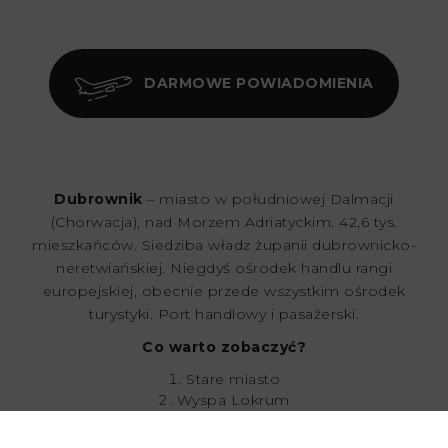
DARMOWE POWIADOMIENIA
Dubrownik
– miasto w południowej Dalmacji
(Chorwacja), nad Morzem Adriatyckim. 42,6 tys.
mieszkańców. Siedziba władz żupanii dubrownicko-
neretwiańskiej. Niegdyś ośrodek handlu rangi
europejskiej, obecnie przede wszystkim ośrodek
turystyki. Port handlowy i pasażerski.
Co warto zobaczyć?
Stare miasto
Wyspa Lokrum
Wyspa Srdj
Sunset Beach