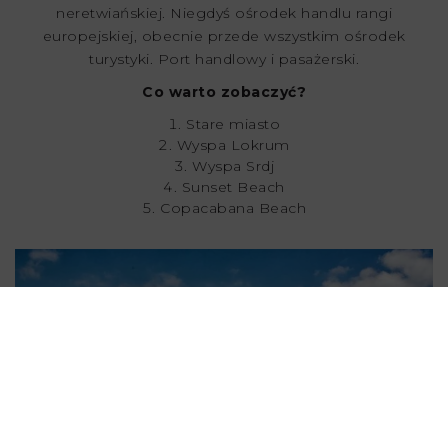
neretwiańskiej. Niegdyś ośrodek handlu rangi
europejskiej, obecnie przede wszystkim ośrodek
turystyki. Port handlowy i pasażerski.
Co warto zobaczyć?
Stare miasto
Wyspa Lokrum
Wyspa Srdj
Sunset Beach
Copacabana Beach