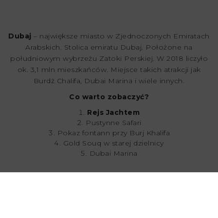
Dubaj
– największe miasto w Zjednoczonych Emiratach
Arabskich. Stolica emiratu Dubaj. Położone na
południowym wybrzeżu Zatoki Perskiej. W 2018 liczyło
ok. 3,1 mln mieszkańców. Miejsce takich atrakcji jak
Burdż Chalifa, Dubai Marina i wiele innych.
Co warto zobaczyć?
Rejs Jachtem
Pustynne Safari
Pokaz fontann przy Burj Khalifa
Gold Souq w starej dzielnicy
Dubai Marina