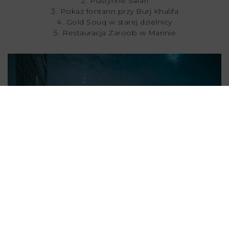
Pustynne Safari
Pokaz fontann przy Burj Khalifa
Gold Souq w starej dzielnicy
Restauracja Zaroob w Marinie