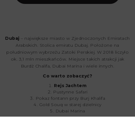
Dubaj
– największe miasto w Zjednoczonych Emiratach
Arabskich. Stolica emiratu Dubaj. Położone na
południowym wybrzeżu Zatoki Perskiej. W 2018 liczyło
ok. 3,1 mln mieszkańców. Miejsce takich atrakcji jak
Burdż Chalifa, Dubai Marina i wiele innych.
Co warto zobaczyć?
Rejs Jachtem
Pustynne Safari
Pokaz fontann przy Burj Khalifa
Gold Souq w starej dzielnicy
Dubai Marina