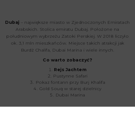
Dubaj
– największe miasto w Zjednoczonych Emiratach
Arabskich. Stolica emiratu Dubaj. Położone na
południowym wybrzeżu Zatoki Perskiej. W 2018 liczyło
ok. 3,1 mln mieszkańców. Miejsce takich atrakcji jak
Burdż Chalifa, Dubai Marina i wiele innych.
Co warto zobaczyć?
Rejs Jachtem
Pustynne Safari
Pokaz fontann przy Burj Khalifa
Gold Souq w starej dzielnicy
Dubai Marina