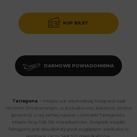
KUP BILET
DARMOWE POWIADOMIENIA
Tarragona
– miasto we wschodniej Hiszpanii nad
Morzem Śródziemnym, w południowej Katalonii; stolica
prowincji o tej samej nazwie i comarki Tarragonès.
Miasto liczy 128 152 mieszkańców. Związek miejski
Tarragony jest dwudziesty pod względem wielkości w
Hiszpanii i liczy 348 921 mieszkańców.