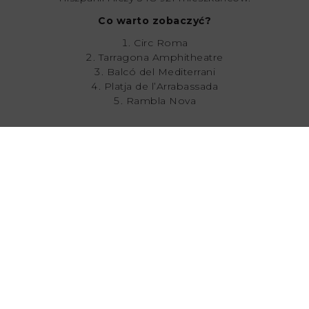
Co warto zobaczyć?
Circ Roma
Tarragona Amphitheatre
Balcó del Mediterrani
Platja de l’Arrabassada
Rambla Nova