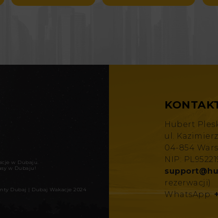
KONTAK
Hubert Ples
ul. Kazimier
04-854 War
NIP: PL9522
kacje w Dubaju
.
asy w Dubaju!
support@hu
rezerwacji)
nty Dubaj
|
Dubaj Wakacje 2024
WhatsApp: