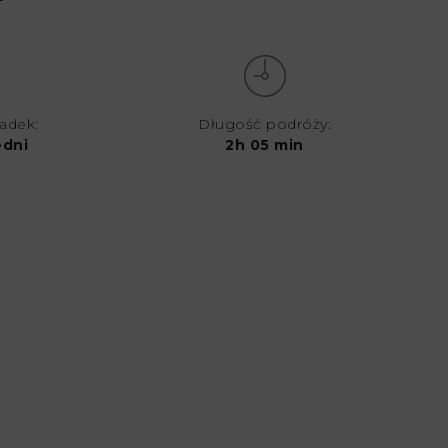
iadek:
Długość podróży:
edni
2h 05 min