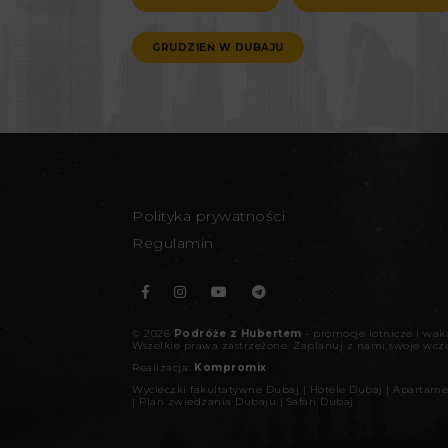
GRUDZIEŃ W DUBAJU
Polityka prywatności
Regulamin
©
2026
Podróże z Hubertem
- promocje lotnicze i wa
Wszelkie prawa zastrzeżone.
Zaplanuj z nami swoje wcz
Realizacja:
Kompromix
Wycieczki fakultatywne Dubaj
|
Hotele Dubaj
|
Apartame
|
Plan zwiedzania Dubaju
|
Safari Dubaj