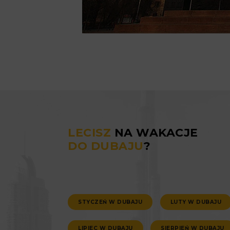
LECISZ
NA WAKACJE
DO DUBAJU
?
STYCZEŃ W DUBAJU
LUTY W DUBAJU
LIPIEC W DUBAJU
SIERPIEŃ W DUBAJU