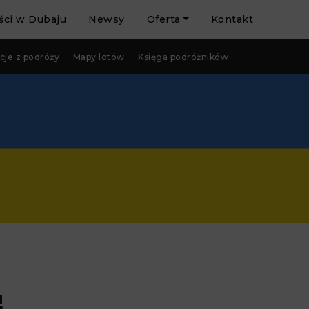
ci w Dubaju
Newsy
Oferta
Kontakt
cje z podróży
Mapy lotów
Księga podróżników
!