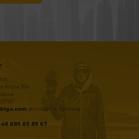
T
kot
za Króla 16A
szawa
193787
bigo.com
(Kontakt w sprawie
+48 889 89 89 67