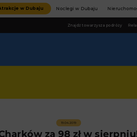
Atrakcje w Dubaju
Noclegi w Dubaju
Nieruchomoś
Znajdź towarzysza podróży
Rela
19.04.2019
Charków za 98 zł w sierpniu