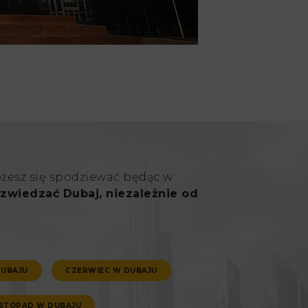
ożesz się spodziewać będąc w
zwiedzać Dubaj, niezależnie od
DUBAJU
CZERWIEC W DUBAJU
ISTOPAD W DUBAJU