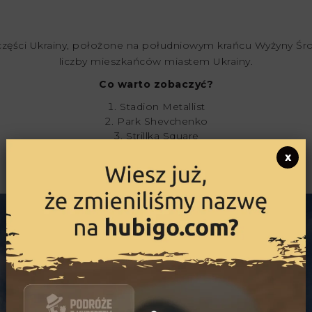
zęści Ukrainy, położone na południowym krańcu Wyżyny Śr
liczby mieszkańców miastem Ukrainy.
Co warto zobaczyć?
Stadion Metallist
Park Shevchenko
Strillka Square
Plac konstytucji
x
Great War Memorial