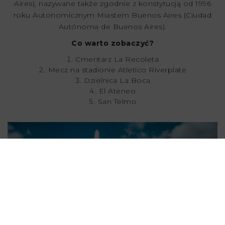
Aires), nazywane także zgodnie z konstytucją od 1996
roku Autonomicznym Miastem Buenos Aires (Ciudad
Autónoma de Buenos Aires).
Co warto zobaczyć?
Cmentarz La Recoleta
Mecz na stadionie Atletico Riverplate
Dzielnica La Boca
El Ateneo
San Telmo