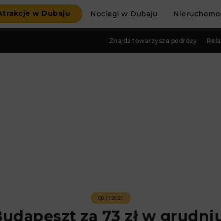
Atrakcje w Dubaju
Noclegi w Dubaju
Nieruchomoś
Znajdź towarzysza podróży
Rela
08.11.2021
udapeszt za 73 zł w grudni