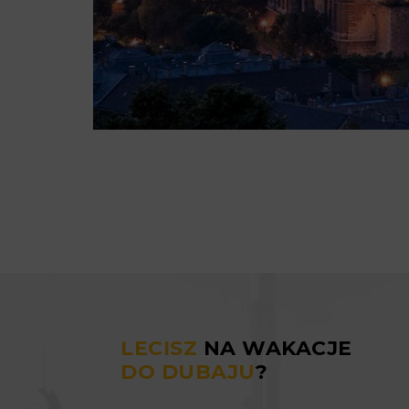
LECISZ
NA WAKACJE
DO DUBAJU
?