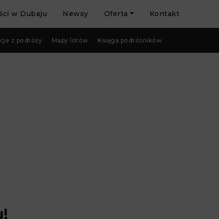
ci w Dubaju
Newsy
Oferta
Kontakt
cje z podróży
Mapy lotów
Księga podróżników
u!