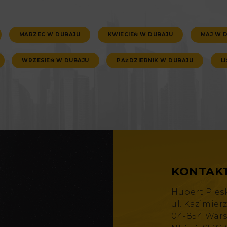
MARZEC W DUBAJU
KWIECIEŃ W DUBAJU
MAJ W 
WRZESIEŃ W DUBAJU
PAŹDZIERNIK W DUBAJU
L
KONTAK
Hubert Ples
ul. Kazimier
04-854 War