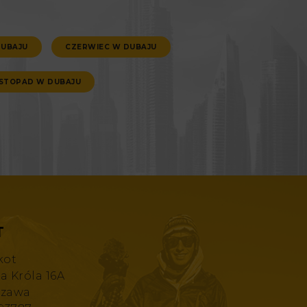
DUBAJU
CZERWIEC W DUBAJU
ISTOPAD W DUBAJU
T
kot
za Króla 16A
szawa