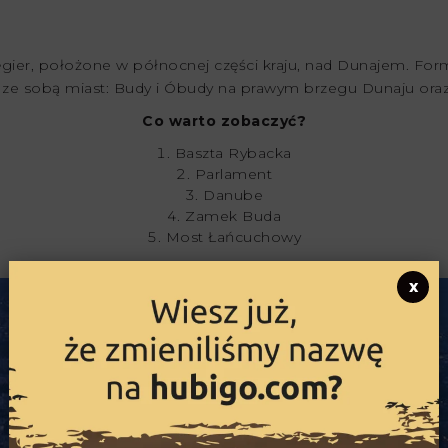
Węgier, położone w północnej części kraju, nad Dunajem. For
 ze sobą miast: Budy i Óbudy na prawym brzegu Dunaju oraz
Co warto zobaczyć?
Baszta Rybacka
Parlament
Danube
Zamek Buda
Most Łańcuchowy
x