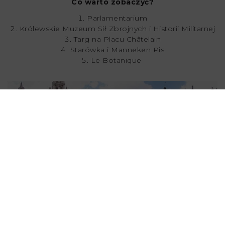
Co warto zobaczyć?
Parlamentarium
Królewskie Muzeum Sił Zbrojnych i Historii Militarnej
Targ na Placu Châtelain
Starówka i Manneken Pis
Le Botanique