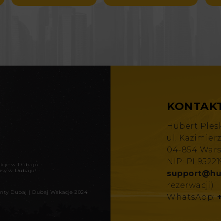
KONTAK
Hubert Ples
ul. Kazimier
04-854 War
NIP: PL9522
kacje w Dubaju
.
asy w Dubaju!
support@hu
rezerwacji)
nty Dubaj
|
Dubaj Wakacje 2024
WhatsApp: