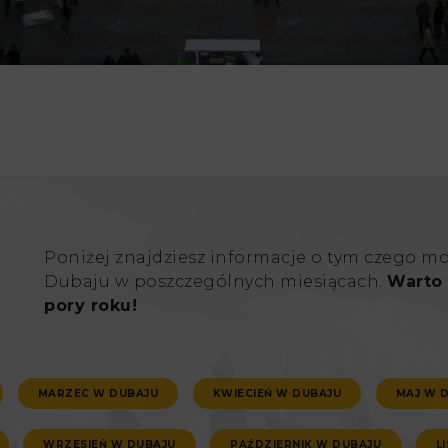
Poniżej znajdziesz informacje o tym czego m
Dubaju w poszczególnych miesiącach.
Warto 
pory roku!
MARZEC W DUBAJU
KWIECIEŃ W DUBAJU
MAJ W 
WRZESIEŃ W DUBAJU
PAŹDZIERNIK W DUBAJU
L