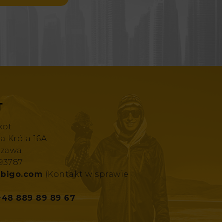
T
kot
za Króla 16A
szawa
193787
bigo.com
(Kontakt w sprawie
+48 889 89 89 67