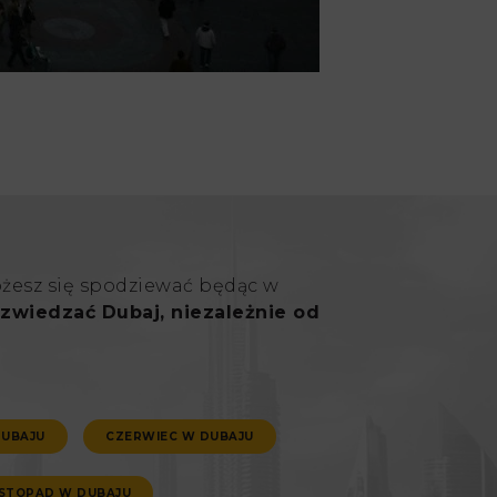
ożesz się spodziewać będąc w
zwiedzać Dubaj, niezależnie od
DUBAJU
CZERWIEC W DUBAJU
ISTOPAD W DUBAJU