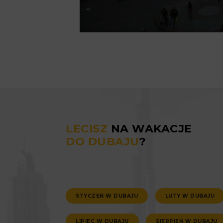
LECISZ
NA WAKACJE
DO DUBAJU
?
STYCZEŃ W DUBAJU
LUTY W DUBAJU
LIPIEC W DUBAJU
SIERPIEŃ W DUBAJU