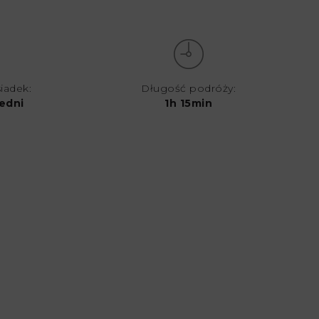
siadek:
Długość podróży:
edni
1h 15min