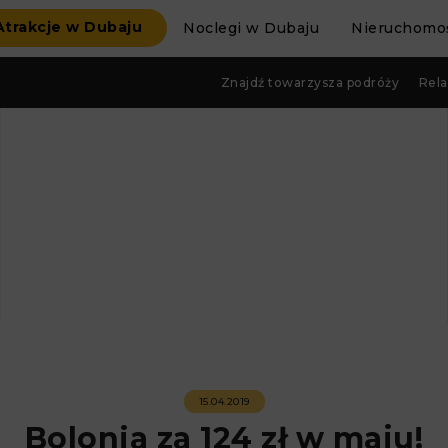
Atrakcje w Dubaju
Noclegi w Dubaju
Nieruchomoś
Znajdź towarzysza podróży
Rela
15.04.2019
Bolonia za 124 zł w maju!