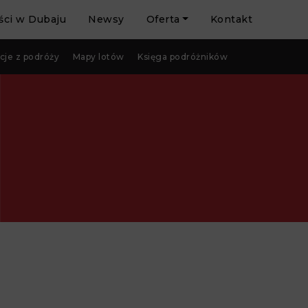
ci w Dubaju
Newsy
Oferta
Kontakt
cje z podróży
Mapy lotów
Księga podróżników