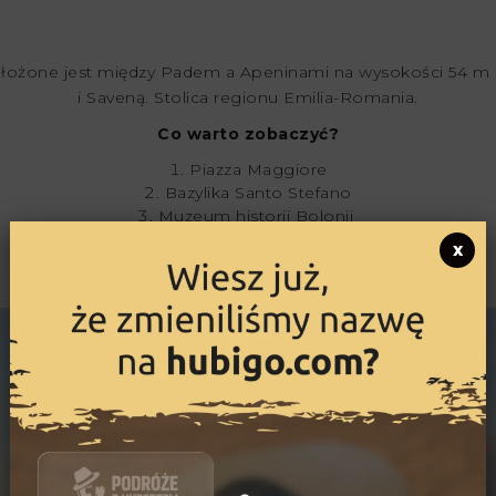
łożone jest między Padem a Apeninami na wysokości 54 m 
i Saveną. Stolica regionu Emilia-Romania.
Co warto zobaczyć?
Piazza Maggiore
Bazylika Santo Stefano
Muzeum historii Bolonii
Sanktuarium Madonny di San Luca
x
Fontanna Neptuna