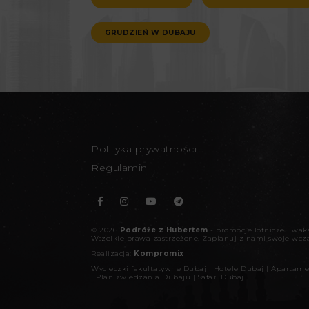
GRUDZIEŃ W DUBAJU
Polityka prywatności
Regulamin
©
2026
Podróże z Hubertem
- promocje lotnicze i wa
Wszelkie prawa zastrzeżone.
Zaplanuj z nami swoje wcz
Realizacja:
Kompromix
Wycieczki fakultatywne Dubaj
|
Hotele Dubaj
|
Apartame
|
Plan zwiedzania Dubaju
|
Safari Dubaj