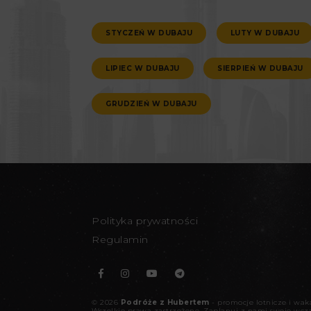
STYCZEŃ W DUBAJU
LUTY W DUBAJU
LIPIEC W DUBAJU
SIERPIEŃ W DUBAJU
GRUDZIEŃ W DUBAJU
Polityka prywatności
Regulamin
©
2026
Podróże z Hubertem
- promocje lotnicze i wa
Wszelkie prawa zastrzeżone.
Zaplanuj z nami swoje wcz