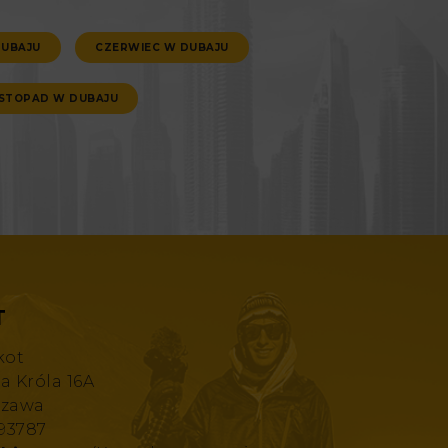
DUBAJU
CZERWIEC W DUBAJU
ISTOPAD W DUBAJU
T
kot
za Króla 16A
szawa
193787