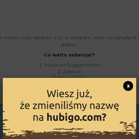
ksze miasto Kraju Basków a 10. w Hiszpanii. Wraz z przyległy
Bilbao.
Co warto zobaczyć?
Muzeum Guggenheima
Zubizuri
Plaza Berria
Mercado de la Ribera
x
Parque Etxebarria