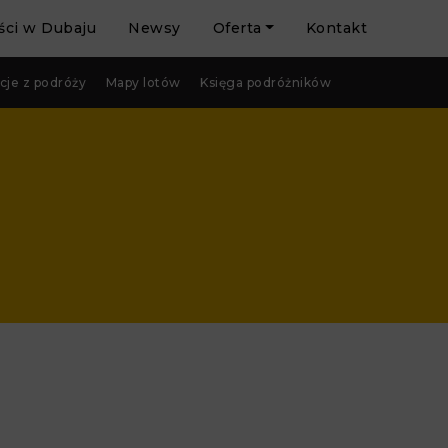
ci w Dubaju
Newsy
Oferta
Kontakt
cje z podróży
Mapy lotów
Księga podróżników