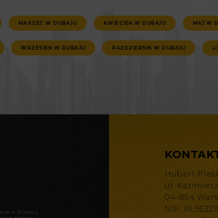
MARZEC W DUBAJU
KWIECIEŃ W DUBAJU
MAJ W 
WRZESIEŃ W DUBAJU
PAŹDZIERNIK W DUBAJU
L
KONTAK
Hubert Ples
ul. Kazimier
04-854 War
NIP: PL9522
kacje w Dubaju
.
asy w Dubaju!