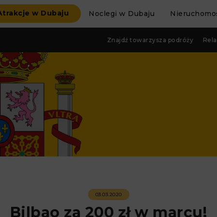
Atrakcje w Dubaju
Noclegi w Dubaju
Nieruchomoś
Znajdź towarzysza podróży
Rela
03.03.2020
Bilbao za 200 zł w marcu!