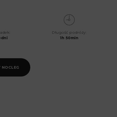
iadek:
Długość podróży:
edni
1h 50min
 NOCLEG