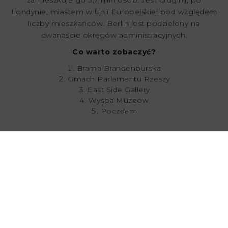
Londynie, miastem w Unii Europejskiej pod względem
liczby mieszkańców. Berlin jest podzielony na
dwanaście okręgów administracyjnych.
Co warto zobaczyć?
Brama Brandenburska
Gmach Parlamentu Rzeszy
East Side Gallery
Wyspa Muzeów
Poczdam