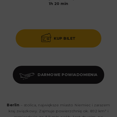
1h 20 min
KUP BILET
DARMOWE POWIADOMIENIA
Berlin
– stolica, największe miasto Niemiec i zarazem
kraj związkowy. Zajmuje powierzchnię ok. 892 km² i
zamieszkuje go 3,7 mln osób. Jest drugim, po