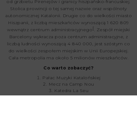
od grzbietu Pirenejów i granicy hiszpańsko-francuskiej.
Stolica prowincji o tej samej nazwie oraz wspólnoty
autonomicznej Katalonii. Drugie co do wielkości miasto
Hiszpanii, z liczbą mieszkańców wynoszącą 1 620 809
[
wewnątrz centrum administracyjnego
. Zespół miejski
Barcelony wykracza poza centrum administracyjne, z
liczbą ludności wynoszącą 4 840 000, jest szóstym co
do wielkości zespołem miejskim w Unii Europejskiej
.
Cała metropolia ma około 5 milionów mieszkańców.
Co warto zobaczyć?
Pałac Muzyki Katalońskiej
Mecz na Camp Nou
Katedra La Seu
La Boqueria
Sagrada Famila