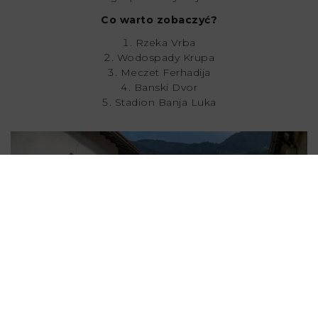
Co warto zobaczyć?
Rzeka Vrba
Wodospady Krupa
Meczet Ferhadija
Banski Dvor
Stadion Banja Luka