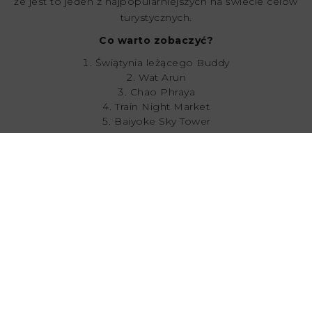
że jest to jeden z najpopularniejszych na świecie celów
turystycznych.
Co warto zobaczyć?
Świątynia leżącego Buddy
Wat Arun
Chao Phraya
Train Night Market
Baiyoke Sky Tower