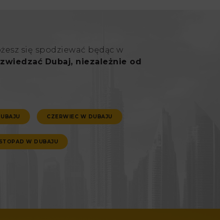
ożesz się spodziewać będąc w
zwiedzać Dubaj, niezależnie od
DUBAJU
CZERWIEC W DUBAJU
ISTOPAD W DUBAJU