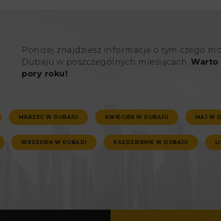
Poniżej znajdziesz informacje o tym czego m
Dubaju w poszczególnych miesiącach.
Warto 
pory roku!
MARZEC W DUBAJU
KWIECIEŃ W DUBAJU
MAJ W 
WRZESIEŃ W DUBAJU
PAŹDZIERNIK W DUBAJU
L