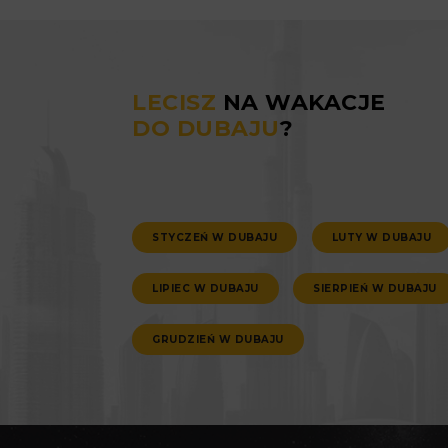
LECISZ
NA WAKACJE
DO DUBAJU
?
STYCZEŃ W DUBAJU
LUTY W DUBAJU
LIPIEC W DUBAJU
SIERPIEŃ W DUBAJU
GRUDZIEŃ W DUBAJU