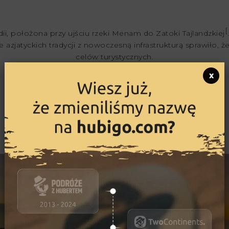
[
ndii, położona przy ujściu rzeki Menam do Zatoki Tajlandzkiej
zjatyckich tradycji z nowoczesną infrastrukturą sprawiło, że
celów turystycznych.
Co warto zobaczyć?
x
Świątynia leżącego Buddy
Wat Arun
Chao Phraya
Train Night Market
Baiyoke Sky Tower