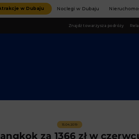
Atrakcje w Dubaju
Noclegi w Dubaju
Nieruchomoś
Znajdź towarzysza podróży
Rela
15.04.2019
angkok za 1366 zł w czerwc