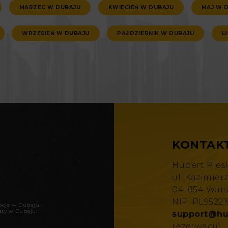
MARZEC W DUBAJU
KWIECIEŃ W DUBAJU
MAJ W 
WRZESIEŃ W DUBAJU
PAŹDZIERNIK W DUBAJU
L
KONTAK
Hubert Ples
ul. Kazimier
04-854 War
NIP: PL9522
kacje w Dubaju
.
asy w Dubaju!
support@hu
rezerwacji)