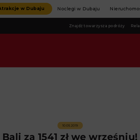
Atrakcje w Dubaju
Noclegi w Dubaju
Nieruchomoś
Znajdź towarzysza podróży
Rela
10.05.2019
Bali za 1541 zł we wrześniu!