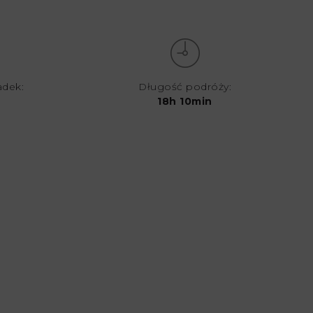
adek:
Długość podróży:
18h 10min