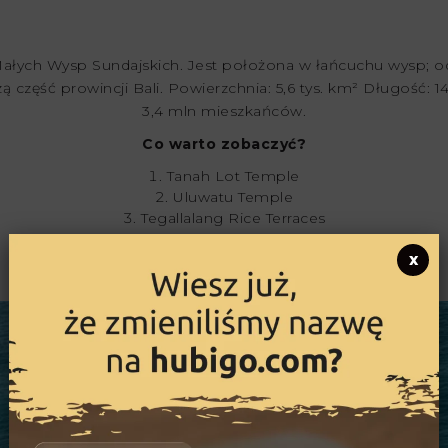
ałych Wysp Sundajskich. Jest położona w łańcuchu wysp; od 
część prowincji Bali. Powierzchnia: 5,6 tys. km² Długość:
3,4 mln mieszkańców.
Co warto zobaczyć?
Tanah Lot Temple
Uluwatu Temple
Tegallalang Rice Terraces
Ubud Market
x
Goa Gajah