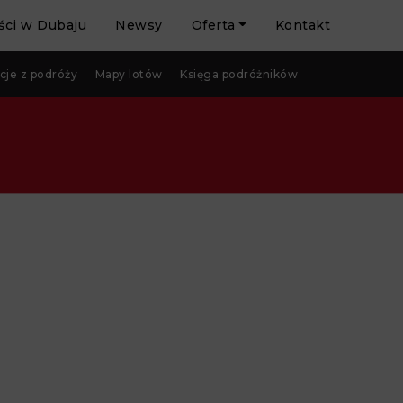
ci w Dubaju
Newsy
Oferta
Kontakt
cje z podróży
Mapy lotów
Księga podróżników