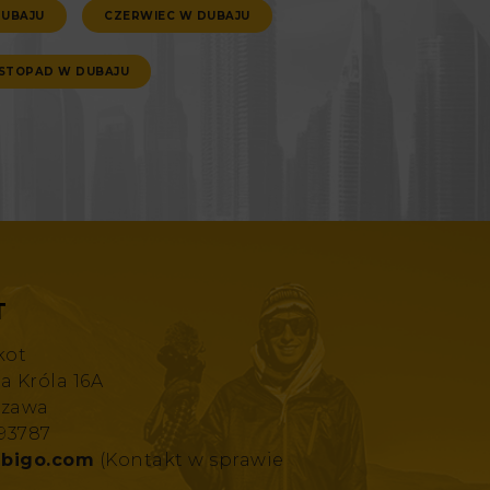
DUBAJU
CZERWIEC W DUBAJU
ISTOPAD W DUBAJU
T
kot
za Króla 16A
szawa
193787
bigo.com
(Kontakt w sprawie