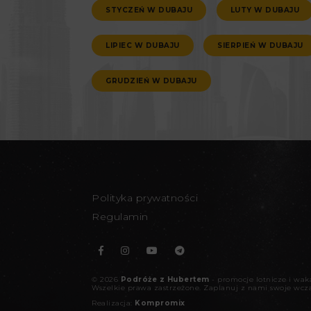
STYCZEŃ W DUBAJU
LUTY W DUBAJU
LIPIEC W DUBAJU
SIERPIEŃ W DUBAJU
GRUDZIEŃ W DUBAJU
Polityka prywatności
Regulamin
©
2026
Podróże z Hubertem
- promocje lotnicze i wa
Wszelkie prawa zastrzeżone.
Zaplanuj z nami swoje wcz
Realizacja:
Kompromix