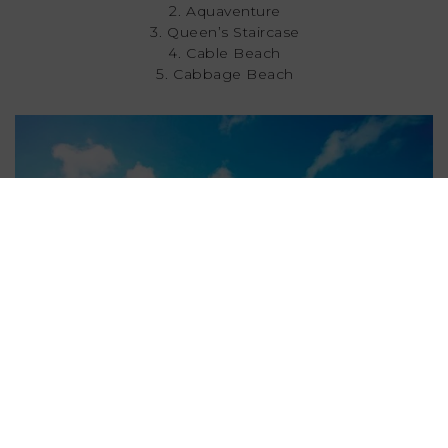
Aquaventure
Queen’s Staircase
Cable Beach
Cabbage Beach