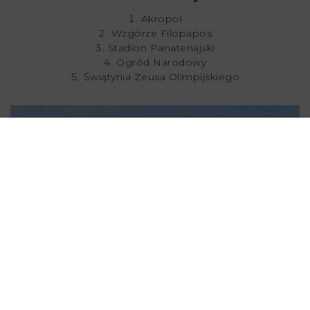
Akropol
Wzgórze Filopapos
Stadion Panatenajski
Ogród Narodowy
Świątynia Zeusa Olimpijskiego