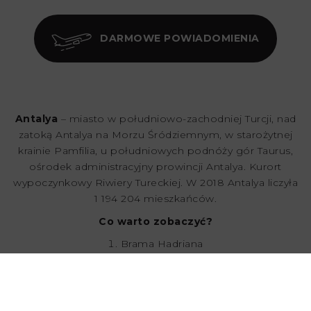
DARMOWE POWIADOMIENIA
Antalya
– miasto w południowo-zachodniej Turcji, nad
zatoką Antalya na Morzu Śródziemnym, w starożytnej
krainie Pamfilia, u południowych podnóży gór Taurus,
ośrodek administracyjny prowincji Antalya. Kurort
wypoczynkowy Riwiery Tureckiej. W 2018 Antalya liczyła
1 194 204 mieszkańców.
Co warto zobaczyć?
Brama Hadriana
Duden Waterfalls
Antalya Aquarium
Hıdırlık Tower
Kurşunlu Waterfall