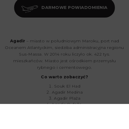
DARMOWE POWIADOMIENIA
Agadir
– miasto w południowym Maroku, port nad
Oceanem Atlantyckim, siedziba administracyjna regionu
Sus-Massa. W 2014 roku liczyło ok. 422 tys.
mieszkańców. Miasto jest ośrodkiem przemysłu
rybnego i cementowego.
Co warto zobaczyć?
Souk El Had
Agadir Medina
Agadir Plaża
Agadir Oufella
Park Krokodyli