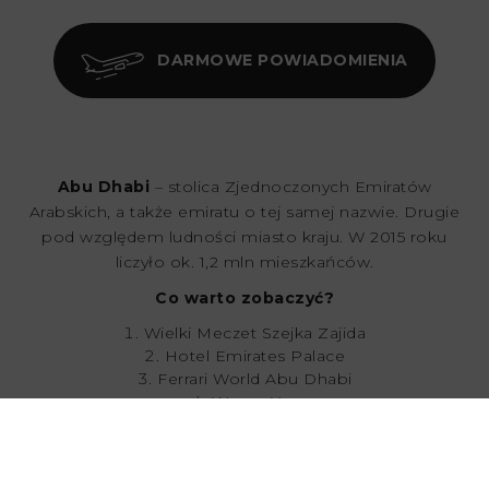
DARMOWE POWIADOMIENIA
Abu Dhabi
– stolica Zjednoczonych Emiratów
Arabskich, a także emiratu o tej samej nazwie. Drugie
pod względem ludności miasto kraju. W 2015 roku
liczyło ok. 1,2 mln mieszkańców.
Co warto zobaczyć?
Wielki Meczet Szejka Zajida
Hotel Emirates Palace
Ferrari World Abu Dhabi
Wyspa Yas
Louvre Abu Dhabi