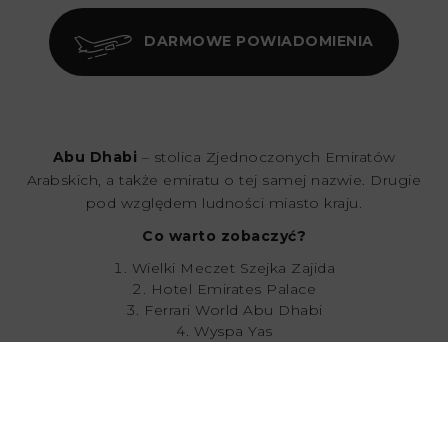
DARMOWE POWIADOMIENIA
Abu Dhabi
– stolica Zjednoczonych Emiratów
Arabskich, a także emiratu o tej samej nazwie. Drugie
pod względem ludności miasto kraju.
Co warto zobaczyć?
Wielki Meczet Szejka Zajida
Hotel Emirates Palace
Ferrari World Abu Dhabi
Wyspa Yas
Louvre Abu Dhabi