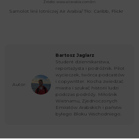
Źródło: www.airarabia.com/en
Samolot linii lotniczej Air Arabia/ Tło: Caribb, Flickr
Bartosz Jaglarz
Student dziennikarstwa,
reportażysta i podróżnik. Pilot
wycieczek, twórca podcastów
i copywritter. Kocha zwiedzać
Autor:
miasta i szukać historii ludzi
podczas podróży. Miłośnik
Wietnamu, Zjednoczonych
Emiratów Arabskich i państw
byłego Bloku Wschodniego.