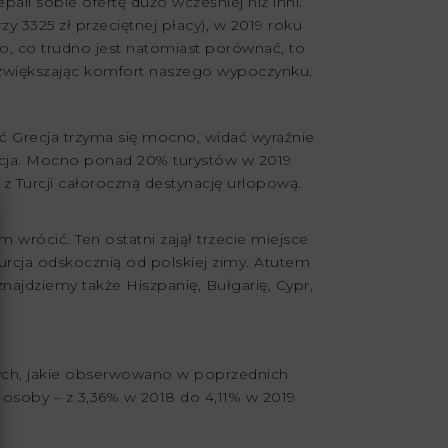
pali sobie ofertę dużo wcześniej niż inni.
 3325 zł przeciętnej płacy), w 2019 roku
o, co trudno jest natomiast porównać, to
ę, zwiększając komfort naszego wypoczynku.
ć Grecja trzyma się mocno, widać wyraźnie
urcja. Mocno ponad 20% turystów w 2019
z Turcji całoroczną destynację urlopową.
 wrócić. Ten ostatni zajął trzecie miejsce
urcja odskocznią od polskiej zimy. Atutem
najdziemy także Hiszpanię, Bułgarię, Cypr,
ych, jakie obserwowano w poprzednich
4 osoby – z 3,36% w 2018 do 4,11% w 2019