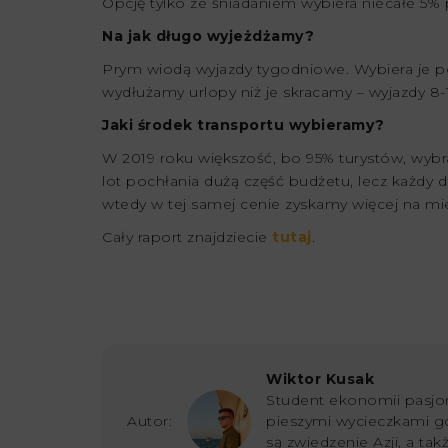
Opcję tylko ze śniadaniem wybiera niecałe 5% 
Na jak długo wyjeżdżamy?
Prym wiodą wyjazdy tygodniowe. Wybiera je po
wydłużamy urlopy niż je skracamy – wyjazdy 8-
Jaki środek transportu wybieramy?
W 2019 roku większość, bo 95% turystów, wybra
lot pochłania dużą część budżetu, lecz każdy dzi
wtedy w tej samej cenie zyskamy więcej na mie
Cały raport znajdziecie
tutaj
.
Wiktor Kusak
Student ekonomii pasjon
Autor:
pieszymi wycieczkami g
są zwiedzenie Azji, a ta