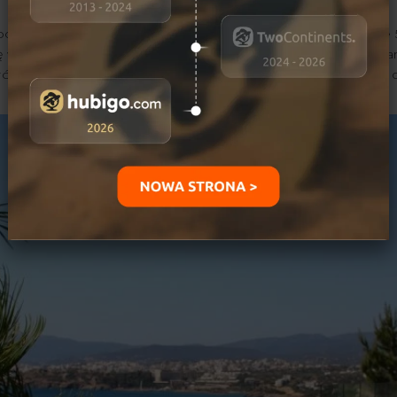
ponad 27% wzrosło zainteresowanie hotelami w standardzie 5*
 wyższy niż w krajach basenu Morza Śródziemnego. Popula
jgwiazdkowych miejsc, które z roku na rok są coraz mniej c