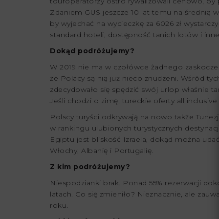
touroperatorzy ostro rywalizowali cenowo, by po
Zdaniem GUS jeszcze 10 lat temu na średnią wy
by wyjechać na wycieczkę za 6026 zł wystarczy
standard hoteli, dostępność tanich lotów i in
Dokąd podróżujemy?
W 2019 nie ma w czołówce żadnego zaskoczenia
że Polacy są nią już nieco znudzeni. Wśród t
zdecydowało się spędzić swój urlop właśnie ta
Jeśli chodzi o zimę, tureckie oferty all inclusi
Polscy turyści odkrywają na nowo także Tunezję
w rankingu ulubionych turystycznych destynacj
Egiptu jest bliskość Izraela, dokąd można udać
Włochy, Albanię i Portugalię.
Z kim podróżujemy?
Niespodzianki brak. Ponad 55% rezerwacji do
latach. Co się zmieniło? Nieznacznie, ale zauw
roku.