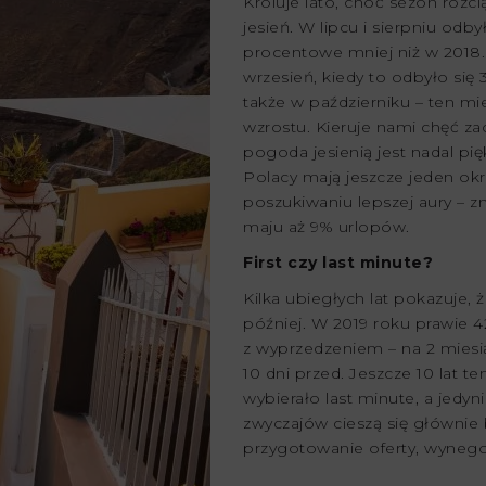
Króluje lato, choć sezon rozc
jesień. W lipcu i sierpniu odb
procentowe mniej niż w 2018. 
wrzesień, kiedy to odbyło się
także w październiku – ten mi
wzrostu. Kieruje nami chęć za
pogoda jesienią jest nadal pię
Polacy mają jeszcze jeden okr
poszukiwaniu lepszej aury – z
maju aż 9% urlopów.
First czy last minute?
Kilka ubiegłych lat pokazuje,
później. W 2019 roku prawie 
z wyprzedzeniem – na 2 mies
10 dni przed. Jeszcze 10 lat 
wybierało last minute, a jedyn
zwyczajów cieszą się głównie 
przygotowanie oferty, wynego