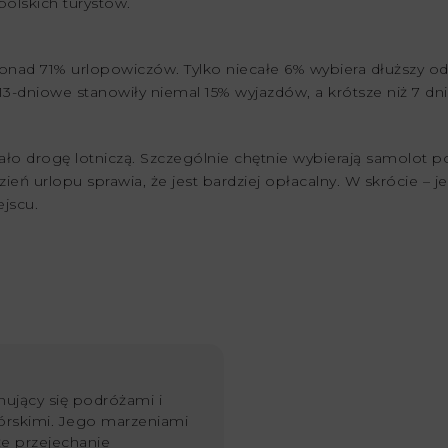
polskich turystów.
nad 71% urlopowiczów. Tylko niecałe 6% wybiera dłuższy od
13-dniowe stanowiły niemal 15% wyjazdów, a krótsze niż 7 dni
ło drogę lotniczą. Szczególnie chętnie wybierają samolot p
eń urlopu sprawia, że jest bardziej opłacalny. W skrócie – jeś
jscu.
ujący się podróżami i
órskimi. Jego marzeniami
kże przejechanie