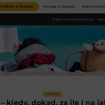
Atrakcje w Dubaju
Noclegi w Dubaju
Nieruchomoś
Znajdź towarzysza podróży
Rela
27.02.2020
 kiedy, dokąd, za ile i na j