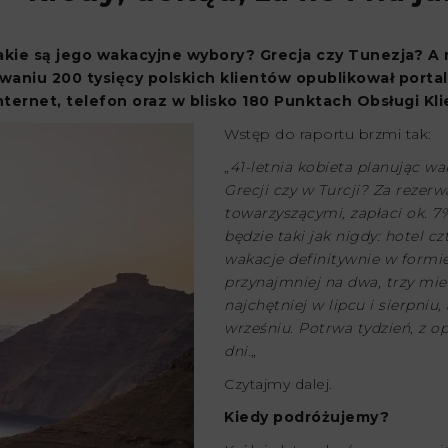
i jakie są jego wakacyjne wybory? Grecja czy Tunezja? 
waniu 200 tysięcy polskich klientów opublikował portal
ernet, telefon oraz w blisko 180 Punktach Obsługi Kli
Wstęp do raportu brzmi tak:
„
41-letnia kobieta planując 
Grecji czy w Turcji? Za reze
towarzyszącymi, zapłaci ok. 7%
będzie taki jak nigdy: hotel 
wakacje definitywnie w formie 
przynajmniej na dwa, trzy mi
najchętniej w lipcu i sierpni
wrześniu. Potrwa tydzień, z 
dni.
„
Czytajmy dalej.
Kiedy podróżujemy?