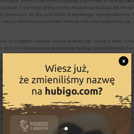
zyskać klienta, rok temu najlepiej wychodzili ci, którzy zakle
sokość rezerwacji jedna osoba musiała pracować 38 dni (przy
ło pracować 30 dni, przy 5230 zł średniego wynagrodzenia. T
ne rzeczy, które na przestrzeni dekady znacznie poprawiły si
. W cuglach wygrała Grecja, pokonując Turcję o włos. Cho
ych, którzy wolą wczesną rezerwację, króluje zdecydowanie T
m. Na pozycję tego kraju zapracowali touroperatorzy czyniąc 
x
ve nie mają sobie równych.
 i Egipt, choć do popularności sprzed 10 lat trudno będzie im
i Polaków, między innymi dlatego, że jest równie dobrą jak T
 się na stosunkowo tanią wycieczkę. W pierwszej dziesiątce z
konano dla dwóch osób, co daje wynik bardzo podobny do t
ażalnie wzrósł procent rezerwacji, jakie obejmują więcej niż 