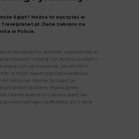
A może Egipt? Można to wyczytać w
 Travelplanet.pl. Dane zebrano na
enta w Polsce.
wakacje ma poważny dylemat: wypoczynek w
rwację wczasów z jedną lub dwoma osobami
 więcej niż rok wcześniej, ale komfort
cztero- a może nawet pięciogwiazdkowy,
All Inclusive. Ważne, by kupić je
esiące przed wylotem. Wypoczynek
u, ale równie dobrze w czerwcu bądź we
opcją ewentualnego wydłużenia go o parę