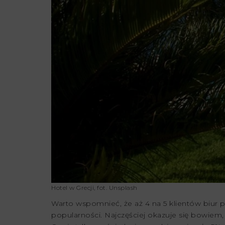
Hotel w Grecji, fot. Unsplash
Warto wspomnieć, że aż 4 na 5 klientów biur p
popularności. Najczęściej okazuje się bowiem, 