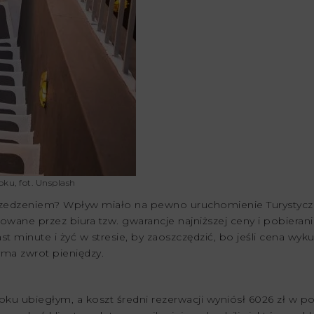
ku, fot. Unsplash
przedzeniem? Wpływ miało na pewno uruchomienie Turystyc
ane przez biura tzw. gwarancje najniższej ceny i pobieranie
ast minute i żyć w stresie, by zaoszczędzić, bo jeśli cena wyk
zyma zwrot pieniędzy.
oku ubiegłym, a koszt średni rezerwacji wyniósł 6026 zł w 