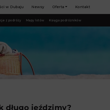
ci w Dubaju
Newsy
Oferta
Kontakt
cje z podróży
Mapy lotów
Księga podróżników
ak długo jeździmy?