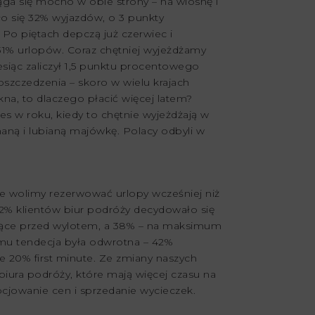
iąga się mocno w obie strony – na wiosnę i
yło się 32% wyjazdów, o 3 punkty
Po piętach depczą już czerwiec i
 31% urlopów. Coraz chętniej wyjeżdżamy
esiąc zaliczył 1,5 punktu procentowego
oszczedzenia – skoro w wielu krajach
kna, to dlaczego płacić więcej latem?
es w roku, kiedy to chętnie wyjeżdżają w
naną i lubianą majówkę. Polacy odbyli w
 że wolimy rezerwować urlopy wcześniej niż
42% klientów biur podróży decydowało się
iące przed wylotem, a 38% – na maksimum
temu tendecja była odwrotna – 42%
ie 20% first minute. Ze zmiany naszych
biura podróży, które mają więcej czasu na
cjowanie cen i sprzedanie wycieczek.