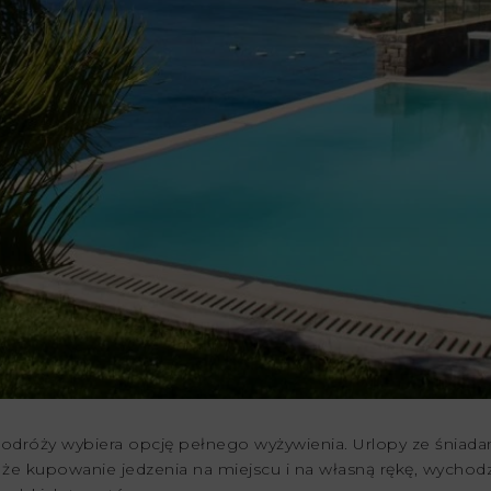
odróży wybiera opcję pełnego wyżywienia. Urlopy ze śniadani
że kupowanie jedzenia na miejscu i na własną rękę, wychodzi d