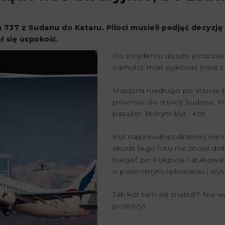
737 z Sudanu do Kataru. Piloci musieli podjąć decyzję
ł się uspokoić.
Do incydentu doszło podczas l
Samolot miał wykonać trasę 
Maszyna niedługo po starcie 
powrotu do stolicy Sudanu. Pr
pasażer, którym był… kot.
Kot najprawdopodobniej nie mi
akurat tego lotu nie znosił d
biegać po kokpicie i atakować
o powrotnym lądowaniu i wys
Jak kot tam się znalazł? Nie
podróży!