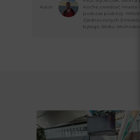
Pilot wycieczek, twórca 
Autor:
Kocha zwiedzać miasta i s
podczas podróży. Miłoś
Zjednoczonych Emiratów
byłego Bloku Wschodni