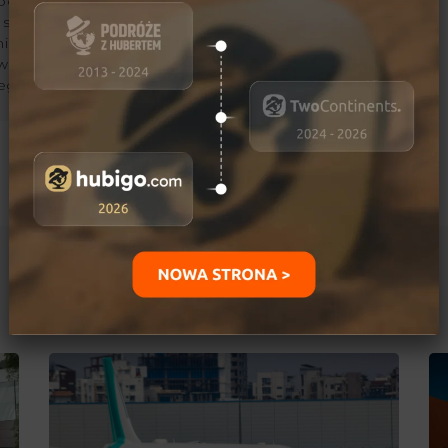
podcastów i copywritter.
zukać historii ludzi
nik Wietnamu,
 Arabskich i państw
ego.
Ostatnio dodane