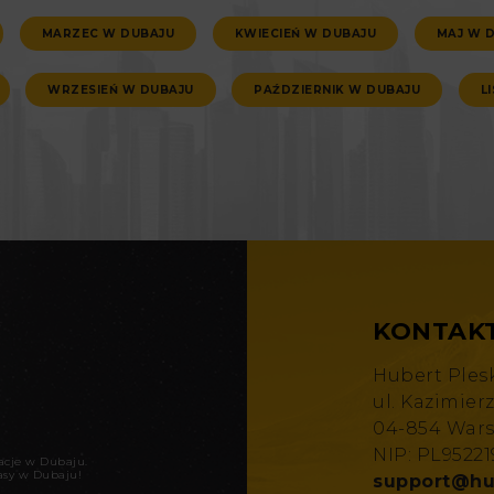
MARZEC W DUBAJU
KWIECIEŃ W DUBAJU
MAJ W 
WRZESIEŃ W DUBAJU
PAŹDZIERNIK W DUBAJU
L
KONTAK
Hubert Ples
ul. Kazimier
04-854 War
NIP: PL9522
kacje w Dubaju
.
asy w Dubaju!
support@hu