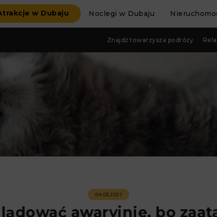
Atrakcje w Dubaju
Noclegi w Dubaju
Nieruchomoś
Znajdź towarzysza podróży
Rela
04.03.2021
i lądować awaryjnie, bo zaat