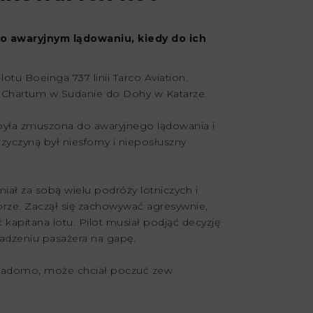
 o awaryjnym lądowaniu, kiedy do ich
otu Boeinga 737 linii Tarco Aviation.
z Chartum w Sudanie do Dohy w Katarze.
była zmuszona do awaryjnego lądowania i
zyczyną był niesforny i nieposłuszny
ał za sobą wielu podróży lotniczych i
obrze. Zaczął się zachowywać agresywnie,
 kapitana lotu. Pilot musiał podjąć decyzję
adzeniu pasażera na gapę.
 wiadomo, może chciał poczuć zew