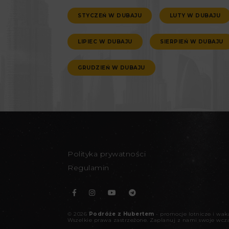
STYCZEŃ W DUBAJU
LUTY W DUBAJU
LIPIEC W DUBAJU
SIERPIEŃ W DUBAJU
GRUDZIEŃ W DUBAJU
Polityka prywatności
Regulamin
©
2026
Podróże z Hubertem
- promocje lotnicze i wa
Wszelkie prawa zastrzeżone.
Zaplanuj z nami swoje wcz