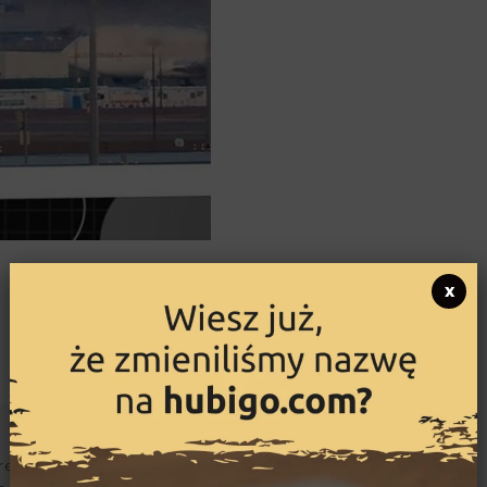
x
reportażysta i podróżnik.