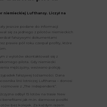
 niemieckiej Lufthansy. Liczył na
ały jeszcze podane do informacji
wał się za jednego z pilotów niemieckich
wierdzał fałszywymi dokumentami
 prawie pół roku czerpał profity, które
tom.
ym z wylotów skontaktowali się z
rzekomego pilota. Gdy niemiecki
nienia mężczyzny, wezwano policję.
zypadek fałszywej tożsamości. Dana
ownika linii lotniczej Lufthansa – donosi
w rozmowie z „The Independent”.
żczyzna odbył 15 lotów na trasie New
mi benefitami jak m.in. darmowe posiłki
lotów bez kolejek. Za każdym razem