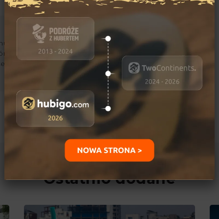
ujący się podróżami i
órskimi. Jego marzeniami
kże przejechanie
Ostatnio dodane