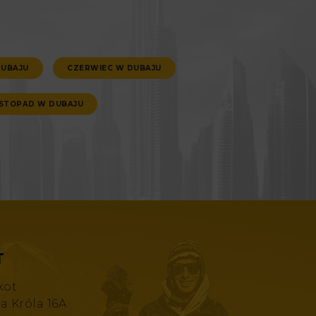
DUBAJU
CZERWIEC W DUBAJU
ISTOPAD W DUBAJU
T
kot
za Króla 16A