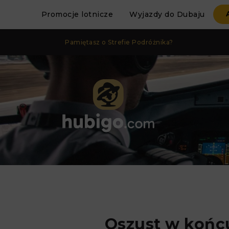
Promocje lotnicze
Wyjazdy do Dubaju
Pamiętasz o Strefie Podróżnika?
Oszust w końcu