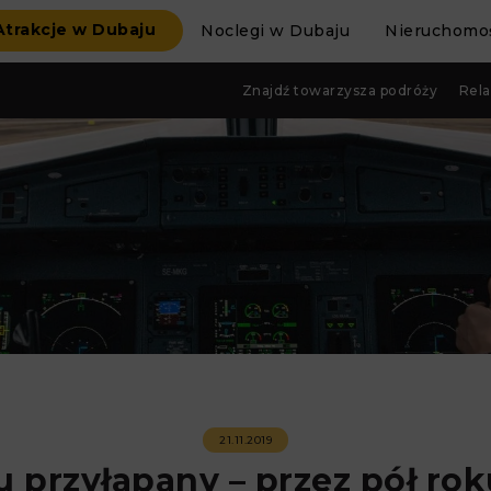
Atrakcje w Dubaju
Noclegi w Dubaju
Nieruchomoś
Znajdź towarzysza podróży
Rela
21.11.2019
 przyłapany – przez pół rok