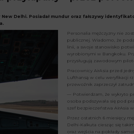
New Delhi. Posiadał mundur oraz fałszywy identyfikator
ka.
Personalia mężczyzny nie zost
publicznej. Wiadomo, że poda
linii, a swoje stanowisko pot
wyrobionymi w Bangkoku. Przez
przysługują zawodowym pilo
Pracownicy AirAsia przed jedn
Lufthansą w celu weryfikacji 
przewoźnik zaprzeczył zatrud
— Potwierdzam, że wykryto pr
osoba podszywała się pod prac
szef bezpieczeństwa AirAsia 
Przez ostatnich 6 miesięcy mę
Delhi-Kalkuta ciesząc się taki
oraz wejścia na pokłady samo