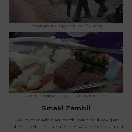
Słoń afrykański, zdjęcie: nike159/ Pixabay
Nshima z mięsem, zdjęcie: andresmh/ Flickr
Smaki Zambii
Głównym składnikiem zambijskich posiłków jest
Nshima, czyli popularna w całej Afryce papka z mąki