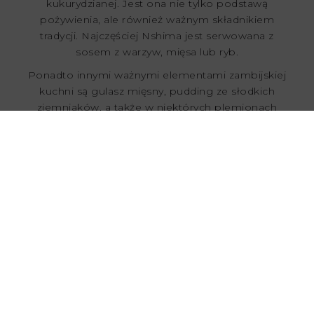
kukurydzianej. Jest ona nie tylko podstawą
pożywienia, ale również ważnym składnikiem
tradycji. Najczęściej Nshima jest serwowana z
sosem z warzyw, mięsa lub ryb.
Ponadto innymi ważnymi elementami zambijskiej
kuchni są gulasz mięsny, pudding ze słodkich
ziemniaków, a także w niektórych plemionach
potrawy z gąsienic i myszy.
Wiktor Kusak
Student ekonomii pasjonujący
się podróżami i pieszymi
Autor:
wycieczkami górskimi. Jego
marzeniami są zwiedzenie Azji,
a także przejechanie
legendarnej Route 66.