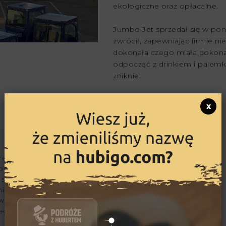
ekologiczne oraz opłacalne.
Jumbo Jet sprzedał się w pon
zwrócił, zapewniając firmie ni
dokonała czego miała dokonać
odpocząć z drinkiem i palemką
zniknie!
x
reportażysta i podróżnik.
podcastów i copywritter.
zukać historii ludzi
nik Wietnamu,
 Arabskich i państw
ego.