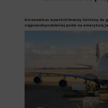
Koronawirus wywrócił branżę lotniczą do gó
najprawdopodobniej pośle na emeryturę je