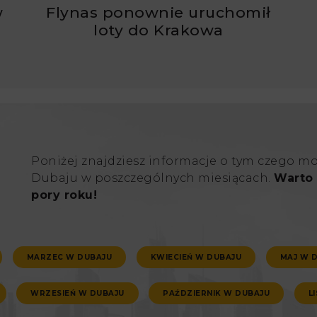
w
Flynas ponownie uruchomił
ć
loty do Krakowa
Poniżej znajdziesz informacje o tym czego m
Dubaju w poszczególnych miesiącach.
Warto 
pory roku!
MARZEC W DUBAJU
KWIECIEŃ W DUBAJU
MAJ W 
WRZESIEŃ W DUBAJU
PAŹDZIERNIK W DUBAJU
L