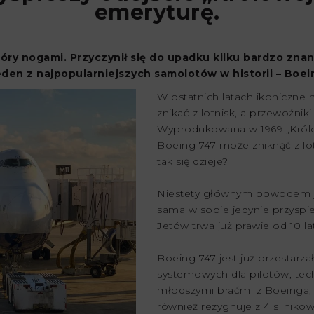
emeryturę.
ry nogami. Przyczynił się do upadku kilku bardzo znany
den z najpopularniejszych samolotów w historii – Boei
W ostatnich latach ikoniczne
znikać z lotnisk, a przewoźnik
Wyprodukowana w 1969 „Królow
Boeing 747 może zniknąć z lot
tak się dzieje?
Niestety głównym powodem j
sama w sobie jedynie przyspi
Jetów trwa już prawie od 10 lat
Boeing 747 jest już przestarz
systemowych dla pilotów, tech
młodszymi braćmi z Boeinga, t
również rezygnuje z 4 silnikow