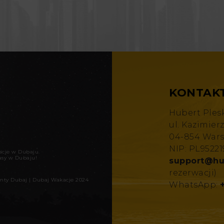
KONTAK
Hubert Ples
ul. Kazimier
04-854 War
NIP: PL9522
kacje w Dubaju
.
asy w Dubaju!
support@hu
rezerwacji)
nty Dubaj
|
Dubaj Wakacje 2024
WhatsApp: