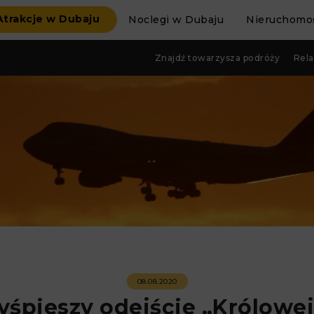
Atrakcje w Dubaju
Noclegi w Dubaju
Nieruchomoś
Znajdź towarzysza podróży
Rela
08.08.2020
yśpieszy odejście „Królowej