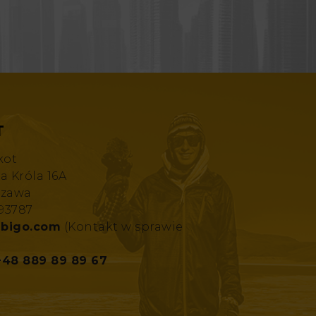
T
kot
za Króla 16A
szawa
193787
bigo.com
(Kontakt w sprawie
+48 889 89 89 67