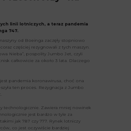
ch linii lotniczych, a teraz pandemia
nga 747.
 maszyny od Boeinga zaczęły stopniowo
i coraz częściej rezygnowali z tych maszyn.
a Nieba”, pospolity Jumbo Jet, czyli
nisk całkowicie za około 3 lata. Dlaczego
est pandemia koronawirusa, choć ona
eszyła ten proces. Rezygnacja z Jumbo
.
ały technologicznie. Zawiera mniej nowinek
nologicznie jest bardzo w tyle za
akimi jak 787 czy 777. Rynek lotniczy
ców, co jest oczywiście bardziej