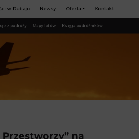
ci w Dubaju
Newsy
Oferta
Kontakt
cje z podróży
Mapy lotów
Księga podróżników
 Przestworzy” na