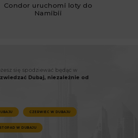
Condor uruchomi loty do
Namibii
ożesz się spodziewać będąc w
zwiedzać Dubaj, niezależnie od
DUBAJU
CZERWIEC W DUBAJU
ISTOPAD W DUBAJU