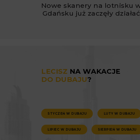
Nowe skanery na lotnisku 
Gdańsku już zaczęły działa
LECISZ
NA WAKACJE
DO DUBAJU
?
STYCZEŃ W DUBAJU
LUTY W DUBAJU
LIPIEC W DUBAJU
SIERPIEŃ W DUBAJU