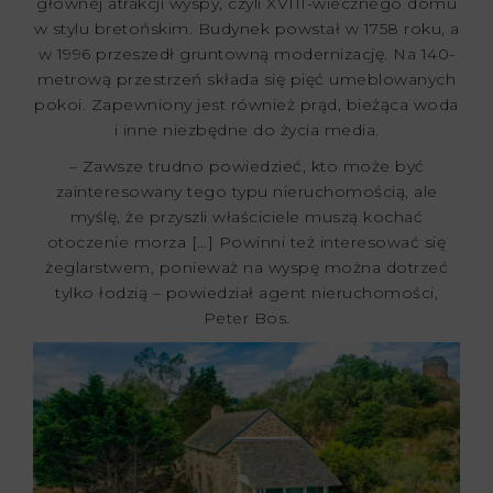
głównej atrakcji wyspy, czyli XVIII-wiecznego domu
w stylu bretońskim. Budynek powstał w 1758 roku, a
w 1996 przeszedł gruntowną modernizację. Na 140-
metrową przestrzeń składa się pięć umeblowanych
pokoi. Zapewniony jest również prąd, bieżąca woda
i inne niezbędne do życia media.
– Zawsze trudno powiedzieć, kto może być
zainteresowany tego typu nieruchomością, ale
myślę, że przyszli właściciele muszą kochać
otoczenie morza […] Powinni też interesować się
żeglarstwem, ponieważ na wyspę można dotrzeć
tylko łodzią – powiedział agent nieruchomości,
Peter Bos.