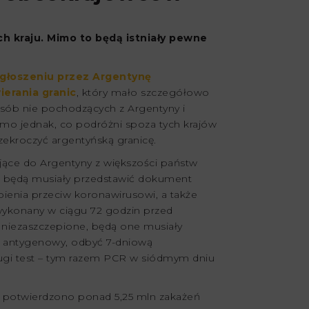
h kraju. Mimo to będą istniały pewne
 ogłoszeniu przez Argentynę
erania granic
, który mało szczegółowo
osób nie pochodzących z Argentyny i
omo jednak, co podróżni spoza tych krajów
zekroczyć argentyńską granicę.
jące do Argentyny z większości państw
ki będą musiały przedstawić dokument
pienia przeciw koronawirusowi, a także
wykonany w ciągu 72 godzin przed
y niezaszczepione, będą one musiały
 antygenowy, odbyć 7-dniową
ugi test – tym razem PCR w siódmym dniu
y potwierdzono ponad 5,25 mln zakażeń