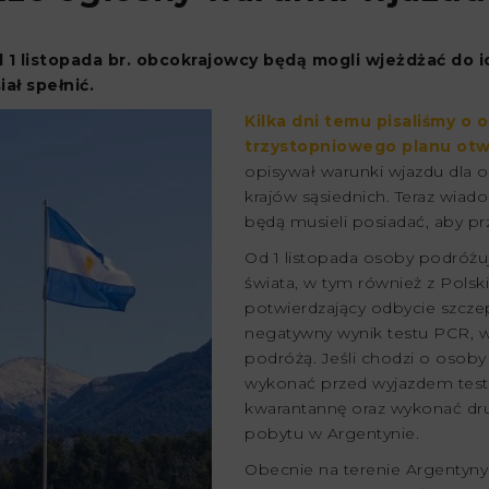
1 listopada br. obcokrajowcy będą mogli wjeżdżać do ic
ał spełnić.
Kilka dni temu pisaliśmy o
trzystopniowego planu otwi
opisywał warunki wjazdu dla 
krajów sąsiednich. Teraz wiad
będą musieli posiadać, aby pr
Od 1 listopada osoby podróżu
świata, w tym również z Pols
potwierdzający odbycie szcze
negatywny wynik testu PCR, 
podróżą. Jeśli chodzi o osob
wykonać przed wyjazdem test
kwarantannę oraz wykonać dr
pobytu w Argentynie.
Obecnie na terenie Argentyn