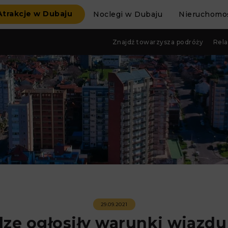
Atrakcje w Dubaju
Noclegi w Dubaju
Nieruchomoś
Znajdź towarzysza podróży
Rela
29.09.2021
dze ogłosiły warunki wjazd