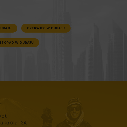
DUBAJU
CZERWIEC W DUBAJU
ISTOPAD W DUBAJU
T
kot
za Króla 16A