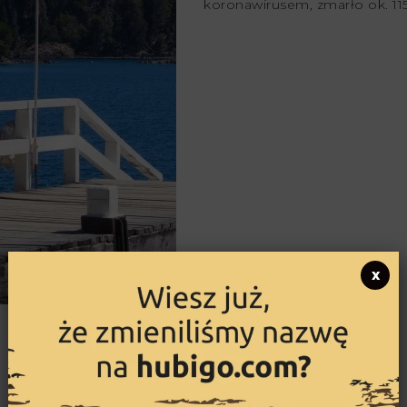
koronawirusem, zmarło ok. 115
x