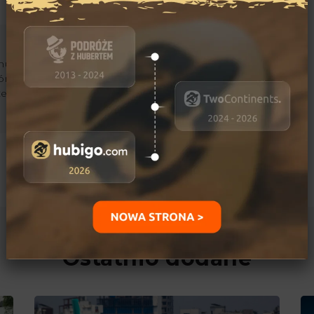
ujący się podróżami i
órskimi. Jego marzeniami
kże przejechanie
Ostatnio dodane