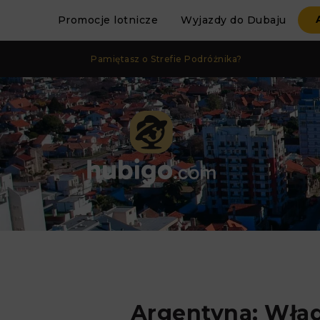
Promocje lotnicze
Wyjazdy do Dubaju
Pamiętasz o Strefie Podróżnika?
Argentyna: Wła