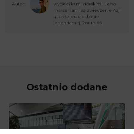
Autor:
wycieczkami górskimi. Jego
marzeniami są zwiedzenie Azji,
a także przejechanie
legendarnej Route 66.
Ostatnio dodane