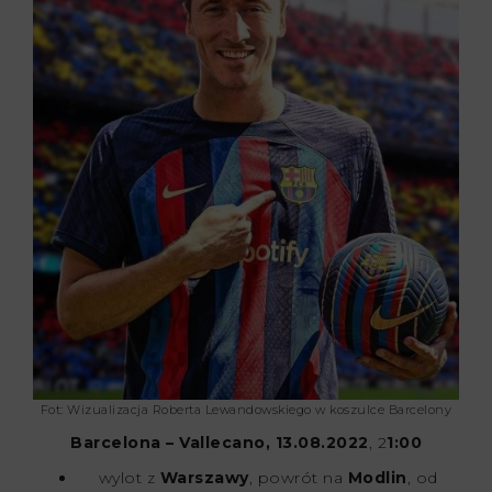
Fot: Wizualizacja Roberta Lewandowskiego w koszulce Barcelony
Barcelona – Vallecano, 13.08.2022
, 2
1:00
wylot z
Warszawy
, powrót na
Modlin
, od