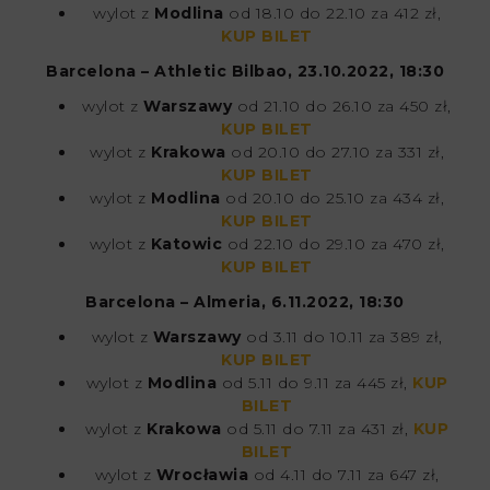
wylot z
Modlina
od 18.10 do 22.10 za 412 zł,
KUP BILET
Barcelona – Athletic Bilbao, 23.10.2022, 18:30
wylot z
Warszawy
od 21.10 do 26.10 za 450 zł,
KUP BILET
wylot z
Krakowa
od 20.10 do 27.10 za 331 zł,
KUP BILET
wylot z
Modlina
od 20.10 do 25.10 za 434 zł,
KUP BILET
wylot z
Katowic
od 22.10 do 29.10 za 470 zł,
KUP BILET
Barcelona – Almeria, 6.11.2022, 18:30
wylot z
Warszawy
od 3.11 do 10.11 za 389 zł,
KUP BILET
wylot z
Modlina
od 5.11 do 9.11 za 445 zł,
KUP
BILET
wylot z
Krakowa
od 5.11 do 7.11 za 431 zł,
KUP
BILET
wylot z
Wrocławia
od 4.11 do 7.11 za 647 zł,