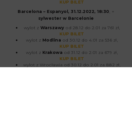
KUP BILET
Barcelona – Espanyol, 31.12.2022, 18:30
, +
sylwester w Barcelonie
wylot z
Warszawy
od 28.12 do 2.01 za 761 zł,
KUP BILET
wylot z
Modlina
od 30.12 do 4.01 za 536 zł,
KUP BILET
wylot z
Krakowa
od 31.12 do 2.01 za 679 zł,
KUP BILET
wylot z Wrocławia od 30.12 do 2.01 za 882 zł,
KUP BILET
Barcelona – Getafe, 22.01.2023, 18:30
wylot z
Warszawy
od 20.01 do 25.01 za 443 zł,
KUP BILET
wylot z
Modlina
od 20.01 do 23.01 za 325 zł,
KUP BILET
wylot z
Wrocławia
od 20.01 do 23.01 za 458 zł,
KUP BILET
wylot z
Krakowa
od 20.01 do 23.01 za 531 zł,