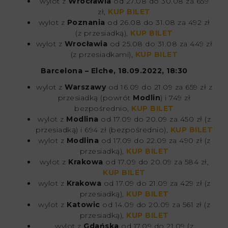
wylot z
Wrocławia
od 27.08 do 30.08 za 659
zł,
KUP BILET
wylot z
Poznania
od 26.08 do 31.08 za 492 zł
(z przesiadką),
KUP BILET
wylot z
Wrocławia
od 25.08 do 31.08 za 449 zł
(z przesiadkami),
KUP BILET
Barcelona – Elche, 18.09.2022, 18:30
wylot z
Warszawy
od 16.09 do 21.09 za 659 zł z
przesiadką (powrót
Modlin
) i 749 zł
bezpośrednio,
KUP BILET
wylot z
Modlina
od 17.09 do 20.09 za 450 zł (z
przesiadką) i 694 zł (bezpośrednio),
KUP BILET
wylot z
Modlina
od 17.09 do 22.09 za 490 zł (z
przesiadką),
KUP BILET
wylot z
Krakowa
od 17.09 do 20.09 za 584 zł,
KUP BILET
wylot z
Krakowa
od 17.09 do 21.09 za 429 zł (z
przesiadką),
KUP BILET
wylot z
Katowic
od 14.09 do 20.09 za 561 zł (z
przesiadką),
KUP BILET
wylot z
Gdańska
od 17.09 do 21.09 (z