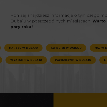
Poniżej znajdziesz informacje o tym czego m
Dubaju w poszczególnych miesiącach.
Warto 
pory roku!
MARZEC W DUBAJU
KWIECIEŃ W DUBAJU
MAJ W 
WRZESIEŃ W DUBAJU
PAŹDZIERNIK W DUBAJU
L