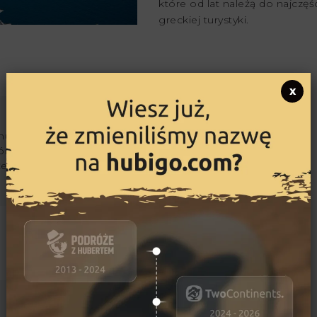
które od lat należą do najcz
greckiej turystyki.
x
ujący się podróżami i
órskimi. Jego marzeniami
kże przejechanie