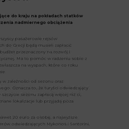
jące do kraju na pokładach statków
czenia nadmiernego obciążenia
wszyscy pasażerowie rejsów
h do Grecji będą musieli zapłacić
i budżet przeznaczony na rozwój i
ystycznej. Ma to pomóc w radzeniu sobie z
łaszcza na wyspach, które co roku
ie.
 w zależności od sezonu oraz
ego. Oznacza to, że turyści odwiedzający
szczycie sezonu zapłacą więcej niż ci,
znane lokalizacje lub przyjadą poza
nawet 20 euro za osobę, a najwyższe
żerów odwiedzających Mykonos i Santorini,