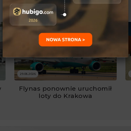
Ostatnio dodane
29.06.2026
w
Flynas ponownie uruchomił
ć
loty do Krakowa