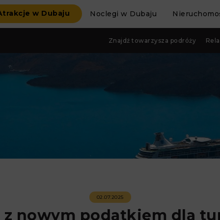
Atrakcje w Dubaju
Noclegi w Dubaju
Nieruchomoś
Znajdź towarzysza podróży
Rela
02.07.2025
a z nowym podatkiem dla tu