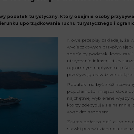
wy podatek turystyczny, który obejmie osoby przybywa
kierunku uporządkowania ruchu turystycznego i ograni
Nowe przepisy zakładają, że 
wycieczkowych przypływającyc
specjalny podatek, który zasil
utrzymanie infrastruktury tur
ogromnym napływem gości, zw
przeżywają prawdziwe oblężen
Podatek ma być zróżnicowany
popularności miejsca docelow
najchętniej wybierane wyspy w 
którzy zdecydują się na mniej 
wysokim sezonem.
Zakres opłat to od 1 euro do 
stawki przewidziano dla pasa