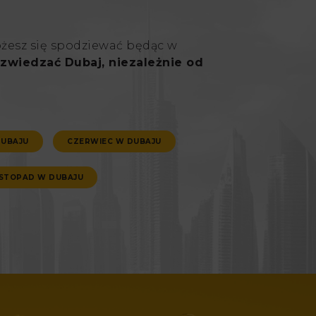
ożesz się spodziewać będąc w
zwiedzać Dubaj, niezależnie od
DUBAJU
CZERWIEC W DUBAJU
ISTOPAD W DUBAJU