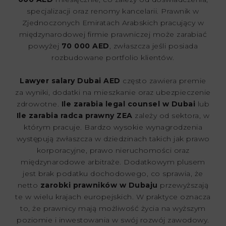
specjalizacji oraz renomy kancelarii. Prawnik w
Zjednoczonych Emiratach Arabskich pracujący w
międzynarodowej firmie prawniczej może zarabiać
powyżej
70 000 AED
, zwłaszcza jeśli posiada
rozbudowane portfolio klientów.
Lawyer salary Dubai AED
często zawiera premie
za wyniki, dodatki na mieszkanie oraz ubezpieczenie
zdrowotne.
Ile zarabia legal counsel w Dubai
lub
Ile zarabia radca prawny ZEA
zależy od sektora, w
którym pracuje. Bardzo wysokie wynagrodzenia
występują zwłaszcza w dziedzinach takich jak prawo
korporacyjne, prawo nieruchomości oraz
międzynarodowe arbitraże. Dodatkowym plusem
jest brak podatku dochodowego, co sprawia, że
netto
zarobki prawników w Dubaju
przewyższają
te w wielu krajach europejskich. W praktyce oznacza
to, że prawnicy mają możliwość życia na wyższym
poziomie i inwestowania w swój rozwój zawodowy.