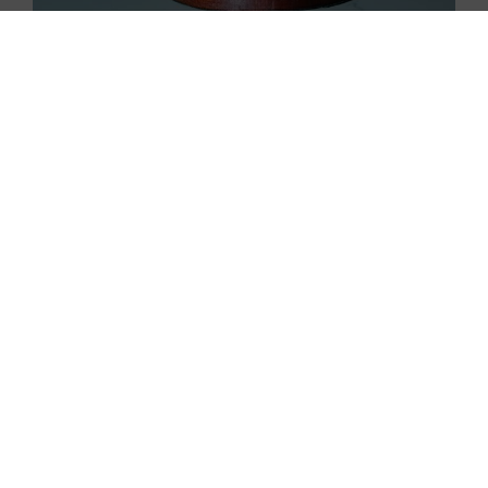
Wymagania i proces
rekrutacji na prawnika w
Dubaju
Jak wygląda procedura zdobycia uprawnień do
wykonywania zawodu prawnika w Dubaju? Na
początek niezbędne jest, aby lokalne władze uznały
dyplom. Prawnicy z Polski, którzy pragną rozpocząć
pracę jako międzynarodowi prawnicy w
Zjednoczonych Emiratach Arabskich,
muszą
przejść proces nostryfikacji swoich
dokumentów
, a w niektórych sytuacjach również