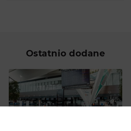
Ostatnio dodane
29.06.2026
Nowe skanery na lotnisku w