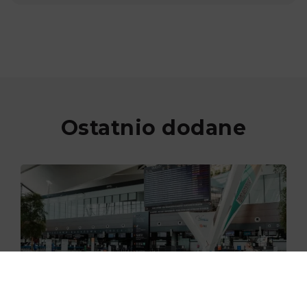
Ostatnio dodane
29.06.2026
Nowe skanery na lotnisku w