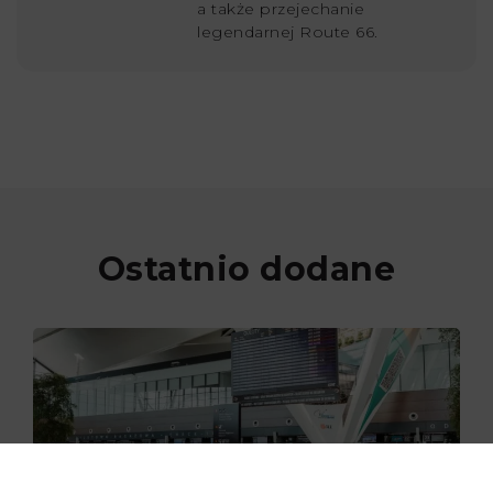
a także przejechanie
legendarnej Route 66.
Ostatnio dodane